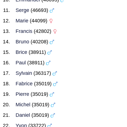
Serge
(46693)
Marie
(44099)
Francis
(42802)
Bruno
(40208)
Brice
(38911)
Paul
(38911)
Sylvain
(36317)
Fabrice
(35019)
Pierre
(35019)
Michel
(35019)
Daniel
(35019)
Yvon
(33722)