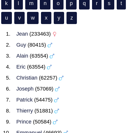
k
l
m
n
o
p
q
r
s
t
u
v
w
x
y
z
Jean
(233463)
Guy
(80415)
Alain
(63554)
Eric
(63554)
Christian
(62257)
Joseph
(57069)
Patrick
(54475)
Thierry
(51881)
Prince
(50584)
Emmanuel
(46693)