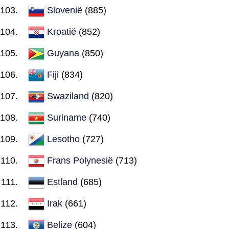
Slovenië
(885)
Kroatië
(852)
Guyana
(850)
Fiji
(834)
Swaziland
(820)
Suriname
(740)
Lesotho
(727)
Frans Polynesië
(713)
Estland
(685)
Irak
(661)
Belize
(604)