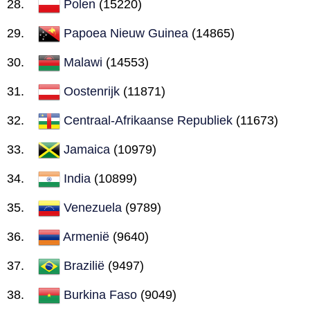
Polen
(15220)
Papoea Nieuw Guinea
(14865)
Malawi
(14553)
Oostenrijk
(11871)
Centraal-Afrikaanse Republiek
(11673)
Jamaica
(10979)
India
(10899)
Venezuela
(9789)
Armenië
(9640)
Brazilië
(9497)
Burkina Faso
(9049)