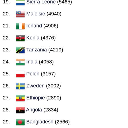
Sierra Leone
(5465)
Maleisië
(4940)
Ierland
(4906)
Kenia
(4376)
Tanzania
(4219)
India
(4058)
Polen
(3157)
Zweden
(3002)
Ethiopië
(2890)
Angola
(2834)
Bangladesh
(2566)