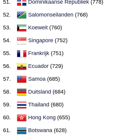
Dominikaanse Republiek
(778)
Salomonseilanden
(768)
Koeweit
(760)
Singapore
(752)
Frankrijk
(751)
Ecuador
(729)
Samoa
(685)
Duitsland
(684)
Thailand
(680)
Hong Kong
(655)
Botswana
(628)