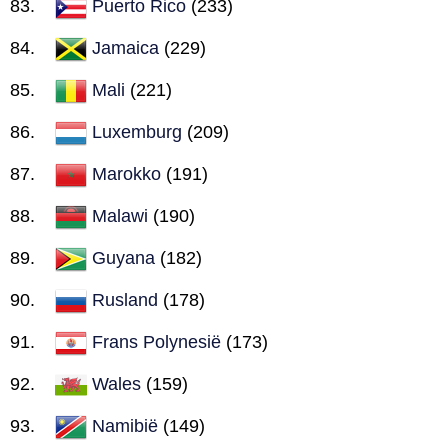
Puerto Rico
(233)
Jamaica
(229)
Mali
(221)
Luxemburg
(209)
Marokko
(191)
Malawi
(190)
Guyana
(182)
Rusland
(178)
Frans Polynesië
(173)
Wales
(159)
Namibië
(149)