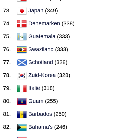
Japan
(349)
Denemarken
(338)
Guatemala
(333)
Swaziland
(333)
Schotland
(328)
Zuid-Korea
(328)
Italië
(318)
Guam
(255)
Barbados
(250)
Bahama's
(246)