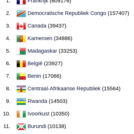
Frankrijk
(609176)
Democratische Republiek Congo
(157407)
Canada
(39437)
Kameroen
(34886)
Madagaskar
(33253)
België
(23927)
Benin
(17066)
Centraal-Afrikaanse Republiek
(15564)
Rwanda
(14503)
Ivoorkust
(10350)
Burundi
(10138)