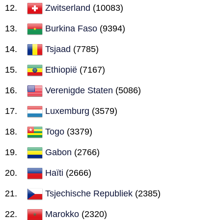
Zwitserland
(10083)
Burkina Faso
(9394)
Tsjaad
(7785)
Ethiopië
(7167)
Verenigde Staten
(5086)
Luxemburg
(3579)
Togo
(3379)
Gabon
(2766)
Haïti
(2666)
Tsjechische Republiek
(2385)
Marokko
(2320)