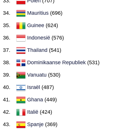
Polen
(707)
Mauritius
(696)
Guinee
(624)
Indonesië
(576)
Thailand
(541)
Dominikaanse Republiek
(531)
Vanuatu
(530)
Israël
(487)
Ghana
(449)
Italië
(424)
Spanje
(369)