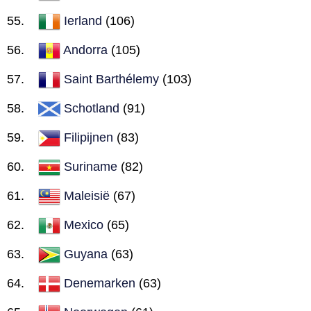
Ierland
(106)
Andorra
(105)
Saint Barthélemy
(103)
Schotland
(91)
Filipijnen
(83)
Suriname
(82)
Maleisië
(67)
Mexico
(65)
Guyana
(63)
Denemarken
(63)