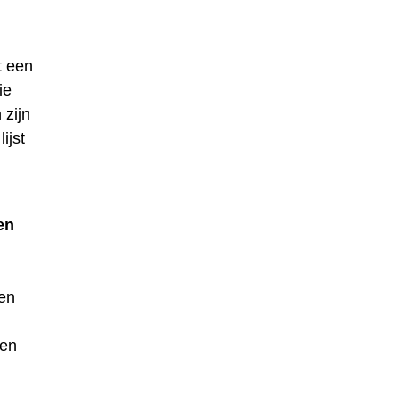
t een
ie
 zijn
ijst
en
en
een