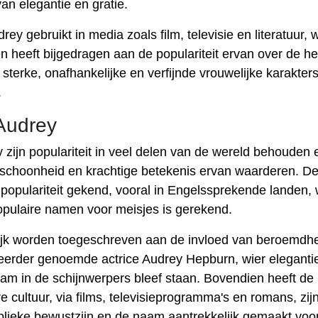
n elegantie en gratie.
ey gebruikt in media zoals film, televisie en literatuur, 
n heeft bijgedragen aan de populariteit ervan over de he
terke, onafhankelijke en verfijnde vrouwelijke karakters
.
 Audrey
zijn populariteit in veel delen van de wereld behouden e
e schoonheid en krachtige betekenis ervan waarderen. D
in populariteit gekend, vooral in Engelssprekende landen,
pulaire namen voor meisjes is gerekend.
telijk worden toegeschreven aan de invloed van beroemd
eerder genoemde actrice Audrey Hepburn, wier eleganti
m in de schijnwerpers bleef staan. Bovendien heeft de
cultuur, via films, televisieprogramma's en romans, zij
lieke bewustzijn en de naam aantrekkelijk gemaakt voo