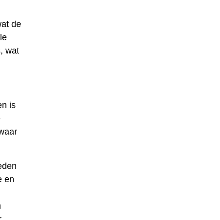
wat de
le
, wat
n is
e
 waar
heden
e en
n
r