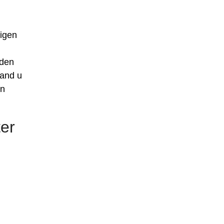
igen
nden
land u
en
er