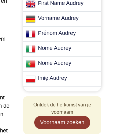
 en
First Name Audrey
Vorname Audrey
Prénom Audrey
hem
Nome Audrey
Nome Audrey
Imię Audrey
nt
Ontdek de herkomst van je
n de
voornaam
in
Voornaam zoeken
 het