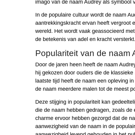
imago van de naam Audrey als symbool va
In de populaire cultuur wordt de naam Audr
aantrekkingskracht ervan heeft vergroot e
wereld. Het wordt vaak geassocieerd met s
de betekenis van adel en kracht versterkt
Populariteit van de naam
Door de jaren heen heeft de naam Audrey 
hij gekozen door ouders die de klassiek
laatste tijd heeft de naam een ​​opleving 
de naam meerdere malen tot de meest po
Deze stijging in populariteit kan gedeel
die de naam hebben gedragen, zoals de 
charme ervoor hebben gezorgd dat de naa
aanwezigheid van de naam in de populaire 
aanwezigheid levend gehouden in het pub