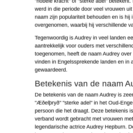
"nobele kracht" of "sterke adel" beteken
werd in die periode door veel vrouwen ui
naam zijn populariteit behouden en is hij 
overgenomen, waarbij hij verschillende var
Tegenwoordig is Audrey in veel landen e
aantrekkelijk voor ouders met verschille
toegenomen, heeft de naam Audrey over d
vinden in Engelssprekende landen en in 
gewaardeerd.
Betekenis van de naam A
De betekenis van de naam Audrey is zeer 
"Æðelþryð" "sterke adel" in het Oud-Engels
persoon die het draagt. Deze betekenis i
verband wordt gebracht met vrouwen met 
legendarische actrice Audrey Hepburn. De