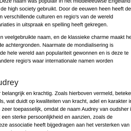
t. Deze naam was populair in het middeleeuwse Engeland
t de high society gebruikt. Door de eeuwen heen heeft de
in verschillende culturen en regio's van de wereld
iaties in uitspraak en spelling heeft gekregen.
en veelgebruikte naam, en de klassieke charme maakt 
nde achtergronden. Naarmate de mondialisering is
e hele wereld aan populariteit gewonnen en is deze te
andere regio's waar internationale namen worden
udrey
belangrijk en krachtig. Zoals hierboven vermeld, beteke
, wat duidt op kwaliteiten van kracht, adel en karakter i
s zeer toepasselijk, omdat de naam Audrey van oudsher 
een sterke persoonlijkheid en aanzien, zoals de
ze associatie heeft bijgedragen aan het versterken van