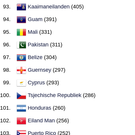
Kaaimaneilanden
(405)
Guam
(391)
Mali
(331)
Pakistan
(311)
Belize
(304)
Guernsey
(297)
Cyprus
(293)
Tsjechische Republiek
(286)
Honduras
(260)
Eiland Man
(256)
Puerto Rico
(252)