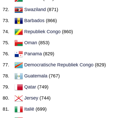
Swaziland
(871)
Barbados
(866)
Republiek Congo
(860)
Oman
(853)
Panama
(829)
Democratische Republiek Congo
(829)
Guatemala
(767)
Qatar
(749)
Jersey
(744)
Italië
(699)