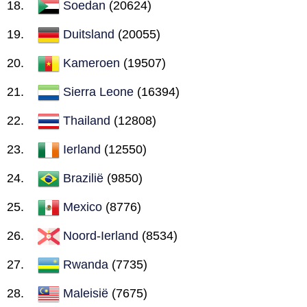
Soedan
(20624)
Duitsland
(20055)
Kameroen
(19507)
Sierra Leone
(16394)
Thailand
(12808)
Ierland
(12550)
Brazilië
(9850)
Mexico
(8776)
Noord-Ierland
(8534)
Rwanda
(7735)
Maleisië
(7675)