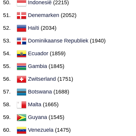
Indonesië
(2215)
Denemarken
(2052)
Haïti
(2034)
Dominikaanse Republiek
(1940)
Ecuador
(1859)
Gambia
(1845)
Zwitserland
(1751)
Botswana
(1688)
Malta
(1665)
Guyana
(1545)
Venezuela
(1475)