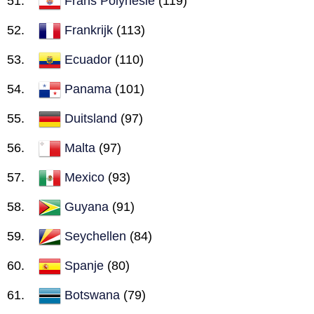
Frans Polynesië
(119)
Frankrijk
(113)
Ecuador
(110)
Panama
(101)
Duitsland
(97)
Malta
(97)
Mexico
(93)
Guyana
(91)
Seychellen
(84)
Spanje
(80)
Botswana
(79)