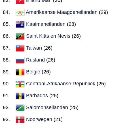
Eiland Man
(30)
Amerikaanse Maagdeneilanden
(29)
Kaaimaneilanden
(28)
Saint Kitts en Nevis
(26)
Taiwan
(26)
Rusland
(26)
België
(26)
Centraal-Afrikaanse Republiek
(25)
Barbados
(25)
Salomonseilanden
(25)
Noorwegen
(21)