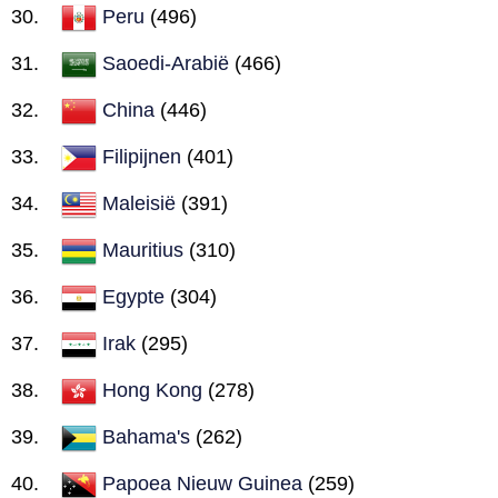
Peru
(496)
Saoedi-Arabië
(466)
China
(446)
Filipijnen
(401)
Maleisië
(391)
Mauritius
(310)
Egypte
(304)
Irak
(295)
Hong Kong
(278)
Bahama's
(262)
Papoea Nieuw Guinea
(259)