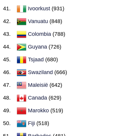
Ivoorkust
(931)
Vanuatu
(848)
Colombia
(788)
Guyana
(726)
Tsjaad
(680)
Swaziland
(666)
Maleisië
(642)
Canada
(629)
Marokko
(519)
Fiji
(518)
Barbados
(481)