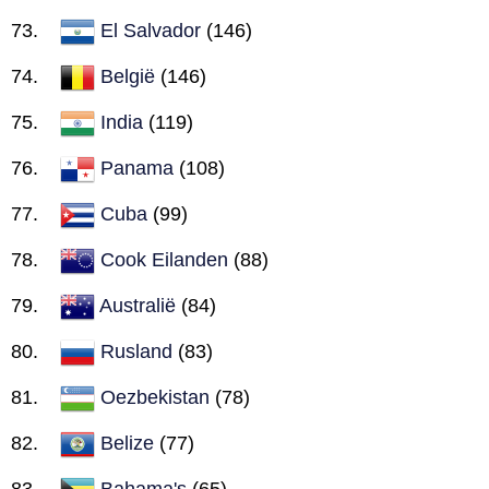
El Salvador
(146)
België
(146)
India
(119)
Panama
(108)
Cuba
(99)
Cook Eilanden
(88)
Australië
(84)
Rusland
(83)
Oezbekistan
(78)
Belize
(77)
Bahama's
(65)