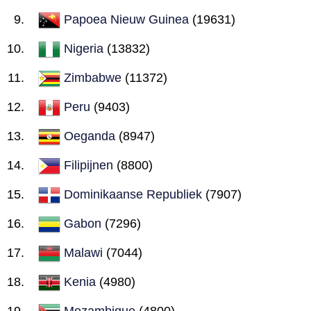
Papoea Nieuw Guinea
(19631)
Nigeria
(13832)
Zimbabwe
(11372)
Peru
(9403)
Oeganda
(8947)
Filipijnen
(8800)
Dominikaanse Republiek
(7907)
Gabon
(7296)
Malawi
(7044)
Kenia
(4980)
Mozambique
(4800)