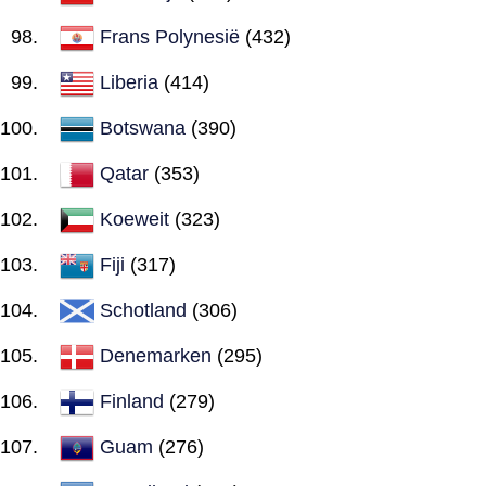
Frans Polynesië
(432)
Liberia
(414)
Botswana
(390)
Qatar
(353)
Koeweit
(323)
Fiji
(317)
Schotland
(306)
Denemarken
(295)
Finland
(279)
Guam
(276)