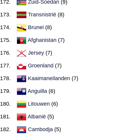
Zuid-Soedan
(9)
Transnistrië
(8)
Brunei
(8)
Afghanistan
(7)
Jersey
(7)
Groenland
(7)
Kaaimaneilanden
(7)
Anguilla
(6)
Litouwen
(6)
Albanië
(5)
Cambodja
(5)