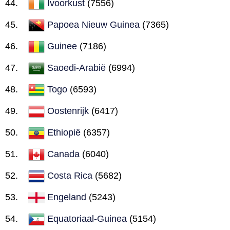
Ivoorkust
(7556)
Papoea Nieuw Guinea
(7365)
Guinee
(7186)
Saoedi-Arabië
(6994)
Togo
(6593)
Oostenrijk
(6417)
Ethiopië
(6357)
Canada
(6040)
Costa Rica
(5682)
Engeland
(5243)
Equatoriaal-Guinea
(5154)