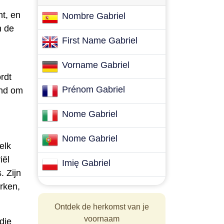
nt, en
Nombre Gabriel
n de
First Name Gabriel
Vorname Gabriel
rdt
Prénom Gabriel
end om
Nome Gabriel
Nome Gabriel
elk
iël
Imię Gabriel
. Zijn
rken,
Ontdek de herkomst van je
voornaam
die