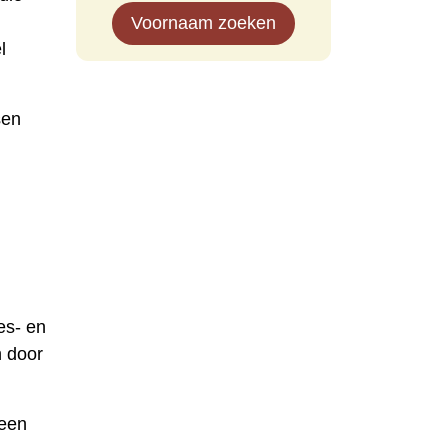
Voornaam zoeken
l
sen
es- en
h door
 een