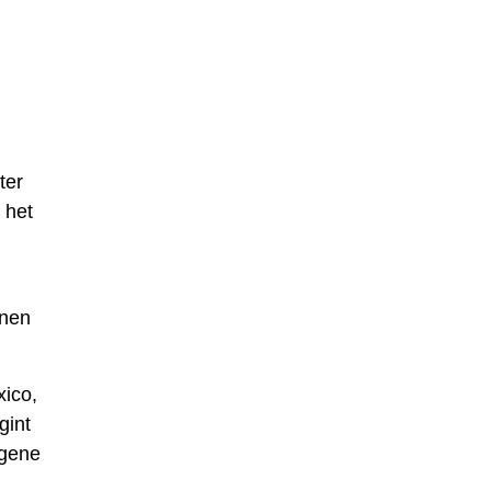
ter
 het
nnen
xico,
gint
egene