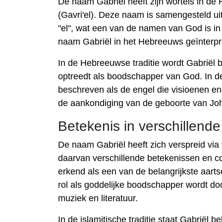
De naam Gabriël heeft zijn wortels in de Hebre
(Gavri'el). Deze naam is samengesteld uit
"el", wat een van de namen van God is i
naam Gabriël in het Hebreeuws geïnterpre
In de Hebreeuwse traditie wordt Gabriël 
optreedt als boodschapper van God. In de 
beschreven als de engel die visioenen en
de aankondiging van de geboorte van Jo
Betekenis in verschillende
De naam Gabriël heeft zich verspreid via v
daarvan verschillende betekenissen en con
erkend als een van de belangrijkste aartse
rol als goddelijke boodschapper wordt do
muziek en literatuur.
In de islamitische traditie staat Gabriël 