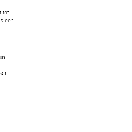
 tot
ds een
en
een