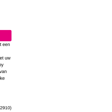
t een
het uw
by
 van
lke
2910)