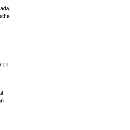
nada,
ische
nnen
al
an