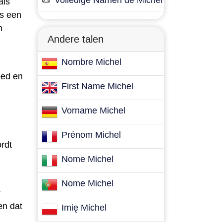
📜
Volledige Namen de Michel
als
ls een
n
Andere talen
Nombre Michel
oed en
First Name Michel
Vorname Michel
Prénom Michel
rdt
Nome Michel
Nome Michel
r
en dat
Imię Michel