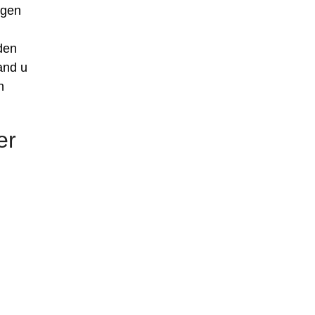
igen
den
and u
n
er