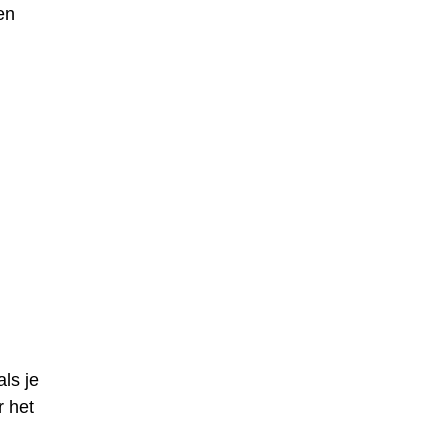
en
ls je
r het