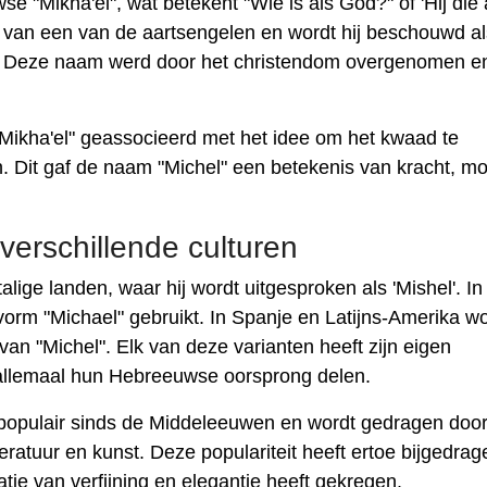
"Mikha'el", wat betekent "Wie is als God?" of 'Hij die 
am van een van de aartsengelen en wordt hij beschouwd a
g. Deze naam werd door het christendom overgenomen e
Mikha'el" geassocieerd met het idee om het kwaad te
. Dit gaf de naam "Michel" een betekenis van kracht, m
verschillende culturen
lige landen, waar hij wordt uitgesproken als 'Mishel'. In
vorm "Michael" gebruikt. In Spanje en Latijns-Amerika wo
van "Michel". Elk van deze varianten heeft zijn eigen
 allemaal hun Hebreeuwse oorsprong delen.
" populair sinds de Middeleeuwen en wordt gedragen doo
iteratuur en kunst. Deze populariteit heeft ertoe bijgedrag
ie van verfijning en elegantie heeft gekregen.