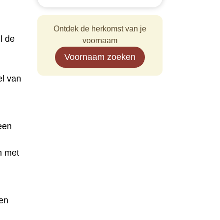
Ontdek de herkomst van je
l de
voornaam
Voornaam zoeken
el van
een
n met
en