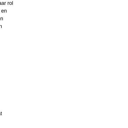
ar rol
 en
en
n
n
t