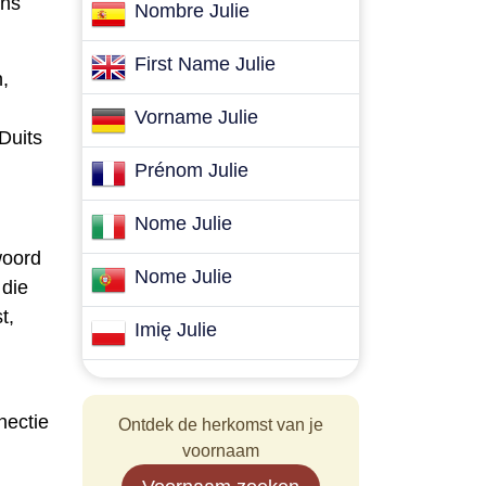
ens
Nombre Julie
First Name Julie
,
Vorname Julie
Duits
Prénom Julie
Nome Julie
woord
Nome Julie
 die
t,
Imię Julie
nectie
Ontdek de herkomst van je
voornaam