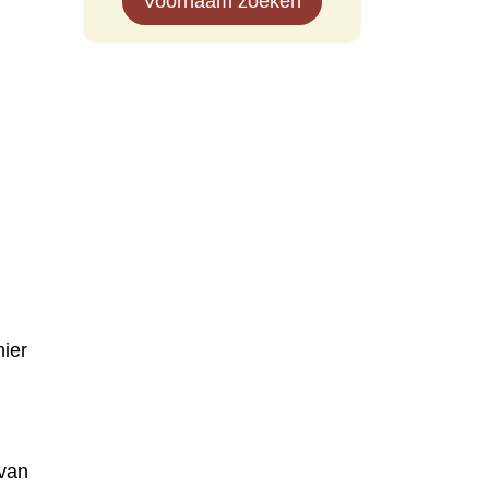
Voornaam zoeken
ier
van