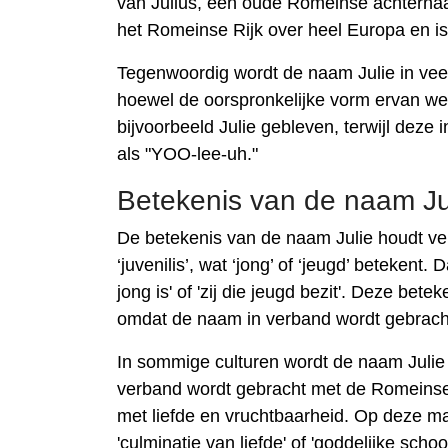
van Julius, een oude Romeinse achternaa
het Romeinse Rijk over heel Europa en is
Tegenwoordig wordt de naam Julie in veel
hoewel de oorspronkelijke vorm ervan wer
bijvoorbeeld Julie gebleven, terwijl deze 
als "YOO-lee-uh."
Betekenis van de naam Ju
De betekenis van de naam Julie houdt ver
‘juvenilis’, wat ‘jong’ of ‘jeugd’ betekent
jong is' of 'zij die jeugd bezit'. Deze be
omdat de naam in verband wordt gebracht 
In sommige culturen wordt de naam Julie
verband wordt gebracht met de Romeinse
met liefde en vruchtbaarheid. Op deze m
'culminatie van liefde' of 'goddelijke schoo