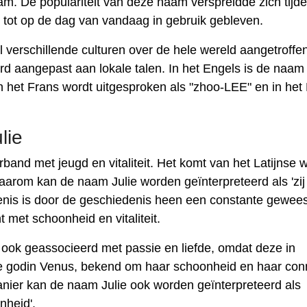
m. De populariteit van deze naam verspreidde zich tijd
 tot op de dag van vandaag in gebruik gebleven.
 verschillende culturen over de hele wereld aangetroffen
d aangepast aan lokale talen. In het Engels is de naam
in het Frans wordt uitgesproken als "zhoo-LEE" en in het 
lie
band met jeugd en vitaliteit. Het komt van het Latijnse 
. Daarom kan de naam Julie worden geïnterpreteerd als 'zij
tekenis is door de geschiedenis heen een constante gewees
met schoonheid en vitaliteit.
 ook geassocieerd met passie en liefde, omdat deze in
 godin Venus, bekend om haar schoonheid en haar con
anier kan de naam Julie ook worden geïnterpreteerd als
nheid'.