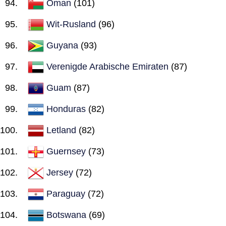
Oman
(101)
Wit-Rusland
(96)
Guyana
(93)
Verenigde Arabische Emiraten
(87)
Guam
(87)
Honduras
(82)
Letland
(82)
Guernsey
(73)
Jersey
(72)
Paraguay
(72)
Botswana
(69)