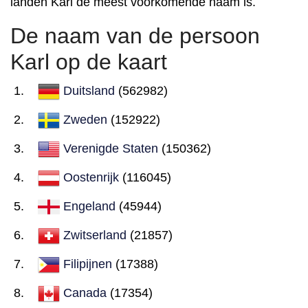
landen Karl de meest voorkomende naam is.
De naam van de persoon
Karl op de kaart
Duitsland
(562982)
Zweden
(152922)
Verenigde Staten
(150362)
Oostenrijk
(116045)
Engeland
(45944)
Zwitserland
(21857)
Filipijnen
(17388)
Canada
(17354)