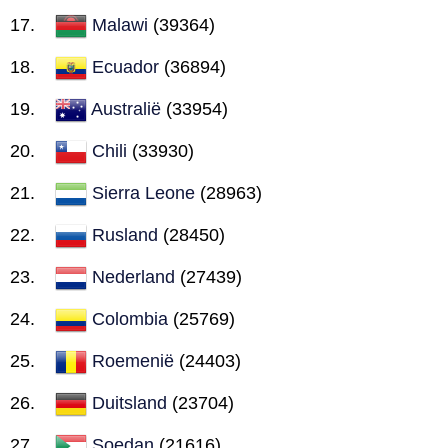
Malawi
(39364)
Ecuador
(36894)
Australië
(33954)
Chili
(33930)
Sierra Leone
(28963)
Rusland
(28450)
Nederland
(27439)
Colombia
(25769)
Roemenië
(24403)
Duitsland
(23704)
Soedan
(21616)