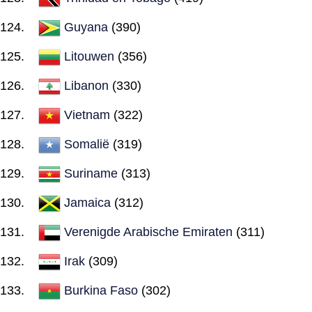
Guyana
(390)
Litouwen
(356)
Libanon
(330)
Vietnam
(322)
Somalië
(319)
Suriname
(313)
Jamaica
(312)
Verenigde Arabische Emiraten
(311)
Irak
(309)
Burkina Faso
(302)