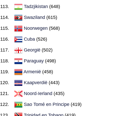
Tadzjikistan
(648)
Swaziland
(615)
Noorwegen
(568)
Cuba
(526)
Georgië
(502)
Paraguay
(498)
Armenië
(458)
Kaapverdië
(443)
Noord-Ierland
(435)
Sao Tomé en Principe
(419)
Trinidad en Tobago
(419)