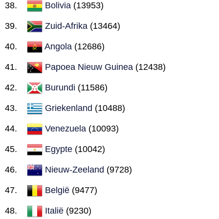
Bolivia
(13953)
Zuid-Afrika
(13464)
Angola
(12686)
Papoea Nieuw Guinea
(12438)
Burundi
(11586)
Griekenland
(10488)
Venezuela
(10093)
Egypte
(10042)
Nieuw-Zeeland
(9728)
België
(9477)
Italië
(9230)