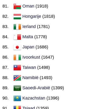
Oman
(1918)
Hongarije
(1818)
Ierland
(1781)
Malta
(1778)
Japan
(1686)
Ivoorkust
(1647)
Taiwan
(1498)
Namibië
(1493)
Saoedi-Arabië
(1399)
Kazachstan
(1396)
Tsjaad
(1359)