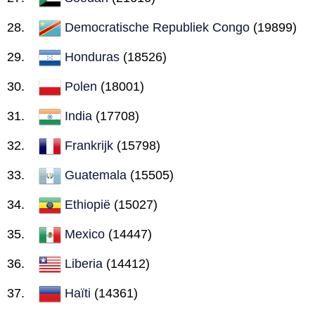
Democratische Republiek Congo
(19899)
Honduras
(18526)
Polen
(18001)
India
(17708)
Frankrijk
(15798)
Guatemala
(15505)
Ethiopië
(15027)
Mexico
(14447)
Liberia
(14412)
Haïti
(14361)