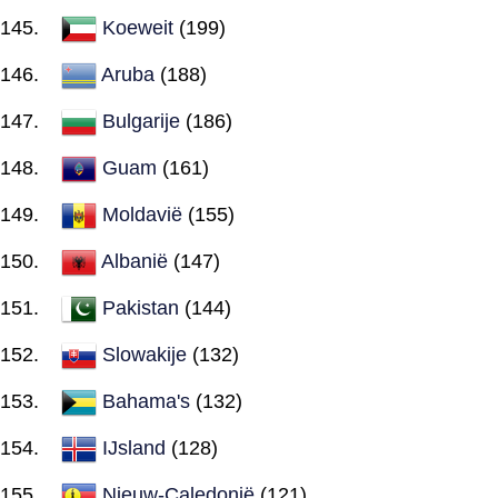
Koeweit
(199)
Aruba
(188)
Bulgarije
(186)
Guam
(161)
Moldavië
(155)
Albanië
(147)
Pakistan
(144)
Slowakije
(132)
Bahama's
(132)
IJsland
(128)
Nieuw-Caledonië
(121)