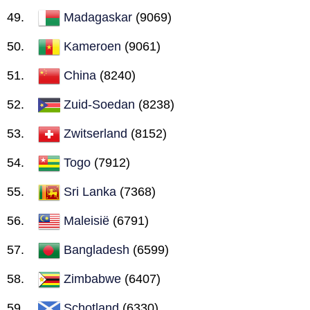
Madagaskar
(9069)
Kameroen
(9061)
China
(8240)
Zuid-Soedan
(8238)
Zwitserland
(8152)
Togo
(7912)
Sri Lanka
(7368)
Maleisië
(6791)
Bangladesh
(6599)
Zimbabwe
(6407)
Schotland
(6330)