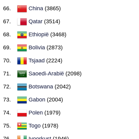
China
(3865)
Qatar
(3514)
Ethiopië
(3468)
Bolivia
(2873)
Tsjaad
(2224)
Saoedi-Arabië
(2098)
Botswana
(2042)
Gabon
(2004)
Polen
(1979)
Togo
(1978)
Ivoorkust
(1946)