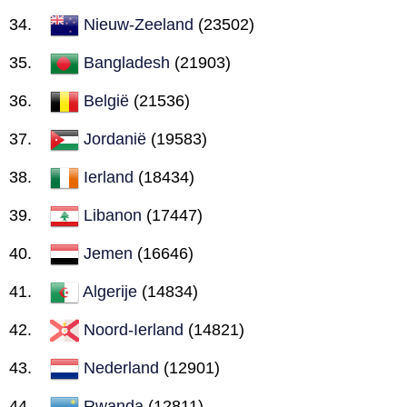
Nieuw-Zeeland
(23502)
Bangladesh
(21903)
België
(21536)
Jordanië
(19583)
Ierland
(18434)
Libanon
(17447)
Jemen
(16646)
Algerije
(14834)
Noord-Ierland
(14821)
Nederland
(12901)
Rwanda
(12811)