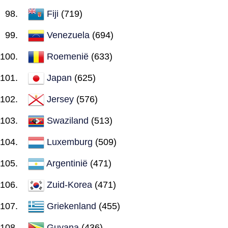
Fiji
(719)
Venezuela
(694)
Roemenië
(633)
Japan
(625)
Jersey
(576)
Swaziland
(513)
Luxemburg
(509)
Argentinië
(471)
Zuid-Korea
(471)
Griekenland
(455)
Guyana
(436)