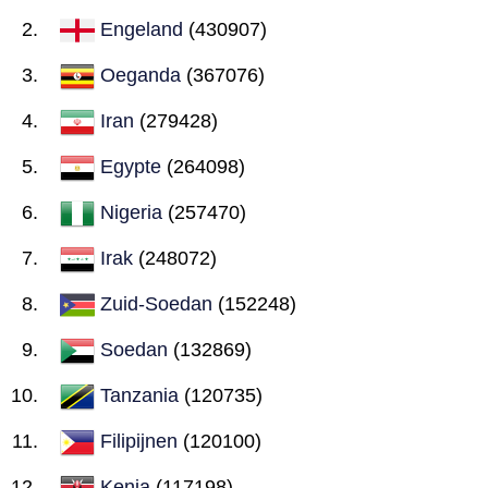
Engeland
(430907)
Oeganda
(367076)
Iran
(279428)
Egypte
(264098)
Nigeria
(257470)
Irak
(248072)
Zuid-Soedan
(152248)
Soedan
(132869)
Tanzania
(120735)
Filipijnen
(120100)
Kenia
(117198)