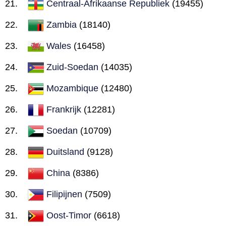
Centraal-Afrikaanse Republiek
(19455)
Zambia
(18140)
Wales
(16458)
Zuid-Soedan
(14035)
Mozambique
(12480)
Frankrijk
(12281)
Soedan
(10709)
Duitsland
(9128)
China
(8386)
Filipijnen
(7509)
Oost-Timor
(6618)