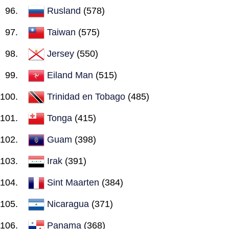
Rusland
(578)
Taiwan
(575)
Jersey
(550)
Eiland Man
(515)
Trinidad en Tobago
(485)
Tonga
(415)
Guam
(398)
Irak
(391)
Sint Maarten
(384)
Nicaragua
(371)
Panama
(368)