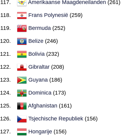
Amerikaanse Maagdeneilanden
(261)
Frans Polynesië
(259)
Bermuda
(252)
Belize
(246)
Bolivia
(232)
Gibraltar
(208)
Guyana
(186)
Dominica
(173)
Afghanistan
(161)
Tsjechische Republiek
(156)
Hongarije
(156)