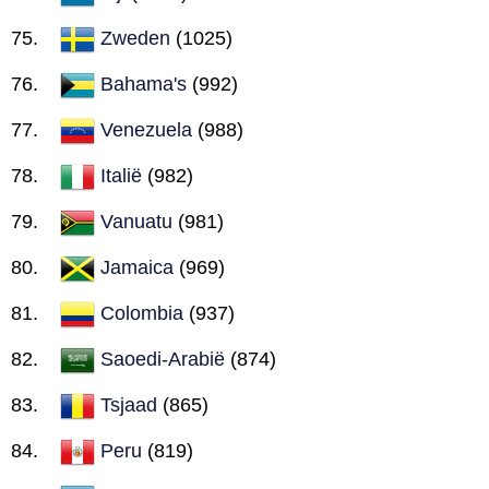
Zweden
(1025)
Bahama's
(992)
Venezuela
(988)
Italië
(982)
Vanuatu
(981)
Jamaica
(969)
Colombia
(937)
Saoedi-Arabië
(874)
Tsjaad
(865)
Peru
(819)