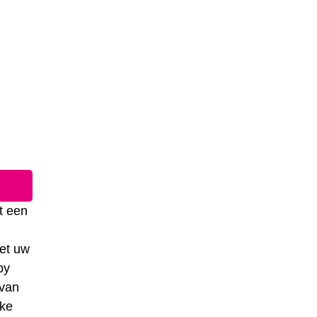
t een
het uw
by
 van
lke