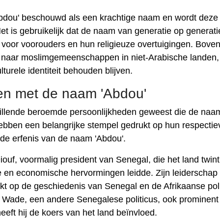
Abdou' beschouwd als een krachtige naam en wordt deze
t is gebruikelijk dat de naam van generatie op generati
 voor voorouders en hun religieuze overtuigingen. Bove
d naar moslimgemeenschappen in niet-Arabische landen,
turele identiteit behouden blijven.
en met de naam 'Abdou'
hillende beroemde persoonlijkheden geweest die de naa
bben een belangrijke stempel gedrukt op hun respectiev
de erfenis van de naam 'Abdou'.
uf, voormalig president van Senegal, die het land twint
ke en economische hervormingen leidde. Zijn leiderschap
kt op de geschiedenis van Senegal en de Afrikaanse poli
 Wade, een andere Senegalese politicus, ook prominent
eft hij de koers van het land beïnvloed.