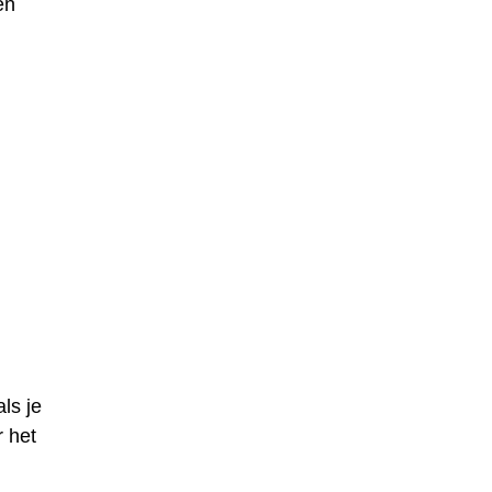
en
ls je
r het