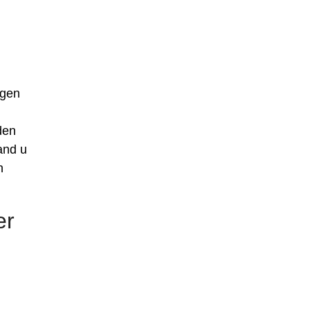
igen
den
and u
n
er