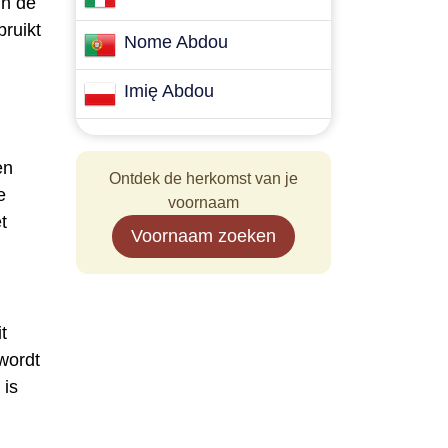
In de
ruikt
Nome Abdou
Imię Abdou
en
Ontdek de herkomst van je
e
voornaam
t
Voornaam zoeken
t
wordt
 is