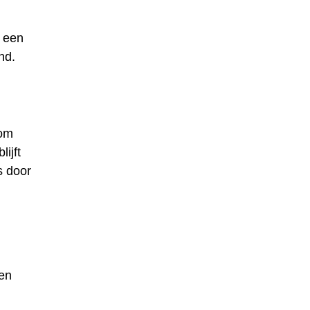
t een
nd.
 om
ijft
s door
en