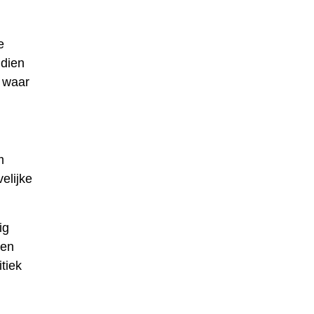
e
ndien
 waar
m
elijke
ig
 en
tiek