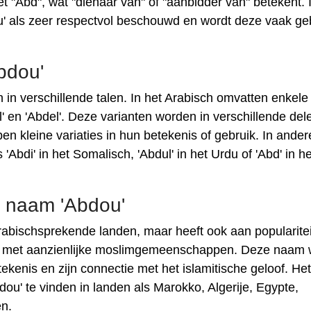
"Abd", wat "dienaar van" of "aanbidder van" betekent. 
u' als zeer respectvol beschouwd en wordt deze vaak geb
bdou'
in verschillende talen. In het Arabisch omvatten enkele
al' en 'Abdel'. Deze varianten worden in verschillende del
n kleine variaties in hun betekenis of gebruik. In ander
Abdi' ​​in het Somalisch, 'Abdul' in het Urdu of 'Abd' in he
e naam 'Abdou'
rabischsprekende landen, maar heeft ook aan popularitei
d met aanzienlijke moslimgemeenschappen. Deze naam 
enis en zijn connectie met het islamitische geloof. Het
u' te vinden in landen als Marokko, Algerije, Egypte,
en.