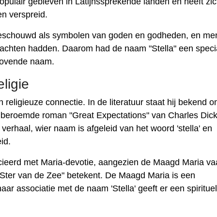
opulair gebleven in Latijnssprekende landen en heeft zi
n verspreid.
 beschouwd als symbolen van goden en godheden, en me
krachten hadden. Daarom had de naam "Stella" een speci
elovende naam.
eligie
 religieuze connectie. In de literatuur staat hij bekend o
de beroemde roman "Great Expectations" van Charles Dic
 verhaal, wier naam is afgeleid van het woord 'stella' en
id.
socieerd met Maria-devotie, aangezien de Maagd Maria va
 "Ster van de Zee" betekent. De Maagd Maria is een
haar associatie met de naam 'Stella' geeft er een spiritue