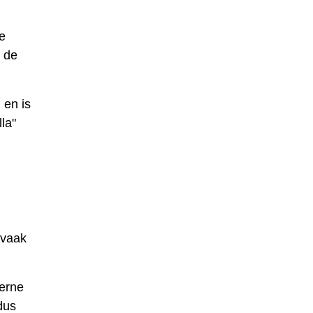
de
t de
 en is
la"
d
 vaak
derne
dus