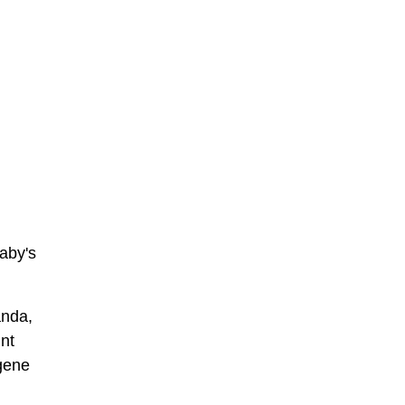
aby's
anda,
int
egene