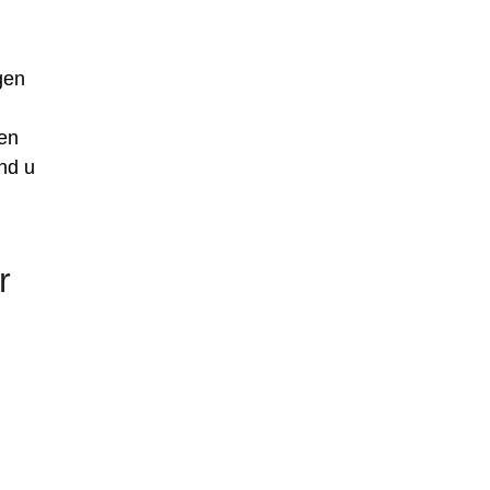
gen
den
nd u
r