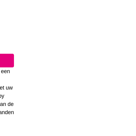
t een
het uw
by
van de
landen