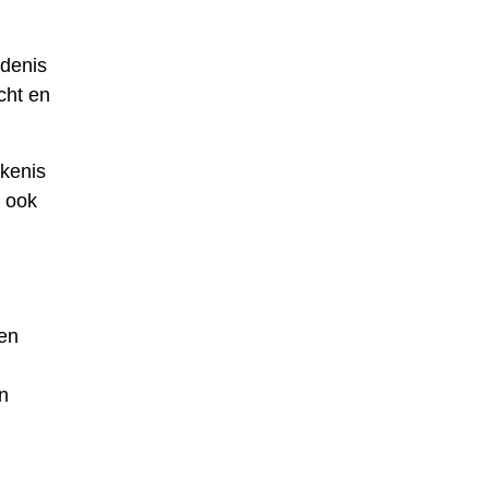
edenis
cht en
ekenis
d ook
en
n