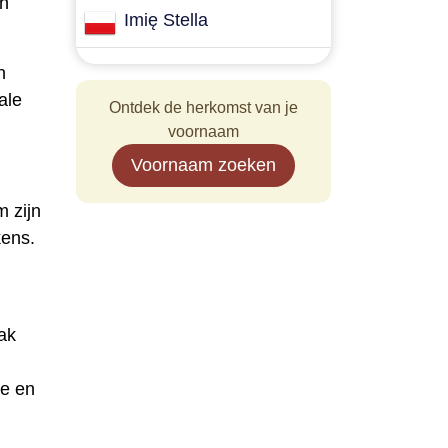
ch
Imię Stella
n
ale
Ontdek de herkomst van je
voornaam
Voornaam zoeken
m zijn
kens.
ak
le en