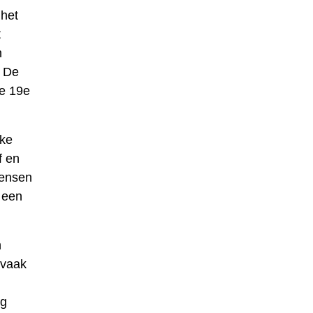
 het
t
n
. De
e 19e
jke
f en
mensen
 een
n
 vaak
ng