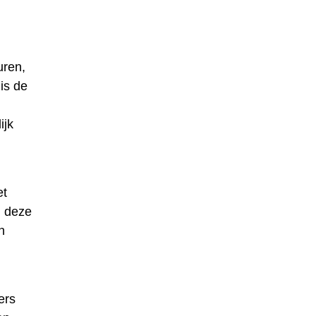
uren,
is de
ijk
et
n deze
n
ers