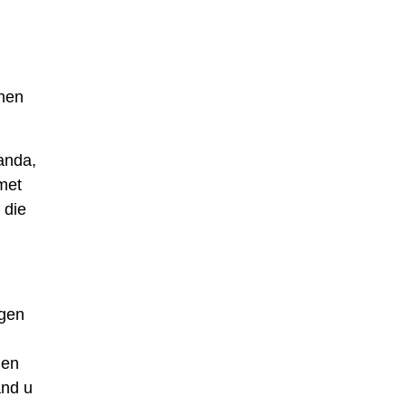
nnen
anda,
met
 die
igen
den
and u