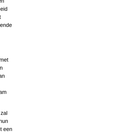
en
heid
t
llende
 met
jn
van
aam
 zal
 hun
et een