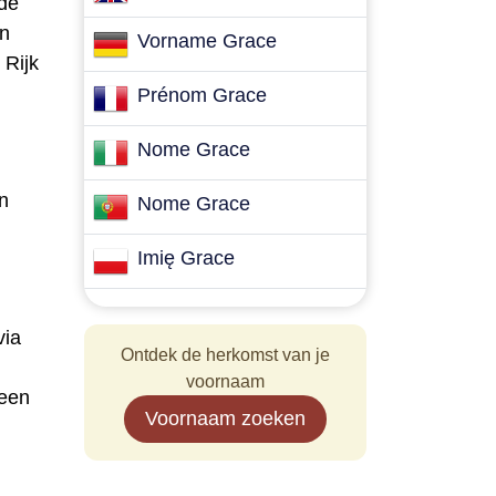
ude
en
Vorname Grace
 Rijk
Prénom Grace
Nome Grace
n
Nome Grace
Imię Grace
via
Ontdek de herkomst van je
voornaam
 een
Voornaam zoeken