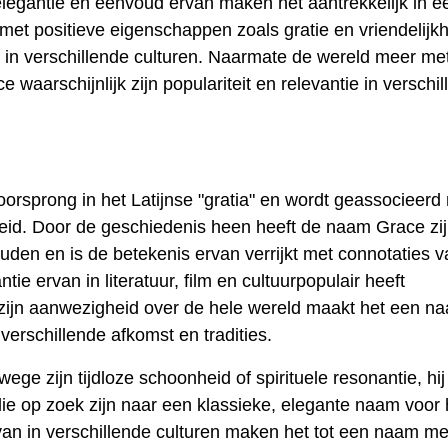
legantie en eenvoud ervan maken het aantrekkelijk in e
met positieve eigenschappen zoals gratie en vriendelijk
 in verschillende culturen. Naarmate de wereld meer me
waarschijnlijk zijn populariteit en relevantie in verschi
rsprong in het Latijnse "gratia" en wordt geassocieerd
heid. Door de geschiedenis heen heeft de naam Grace zi
ouden en is de betekenis ervan verrijkt met connotaties 
ntie ervan in literatuur, film en cultuurpopulair heeft
en zijn aanwezigheid over de hele wereld maakt het een n
rschillende afkomst en tradities.
 zijn tijdloze schoonheid of spirituele resonantie, hij
die op zoek zijn naar een klassieke, elegante naam voor
rvan in verschillende culturen maken het tot een naam m