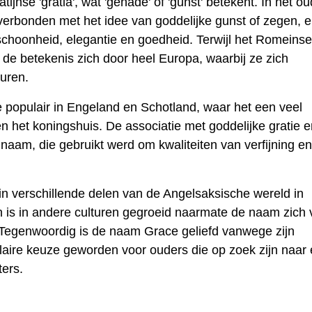
ijnse 'gratia', wat 'genade' of 'gunst' betekent. In het o
verbonden met het idee van goddelijke gunst of zegen, 
choonheid, elegantie en goedheid. Terwijl het Romeinse
 de betekenis zich door heel Europa, waarbij ze zich
turen.
populair in Engeland en Schotland, waar het een veel
het koningshuis. De associatie met goddelijke gratie e
naam, die gebruikt werd om kwaliteiten van verfijning en
 verschillende delen van de Angelsaksische wereld in
n is in andere culturen gegroeid naarmate de naam zich 
d. Tegenwoordig is de naam Grace geliefd vanwege zijn
laire keuze geworden voor ouders die op zoek zijn naar
ters.