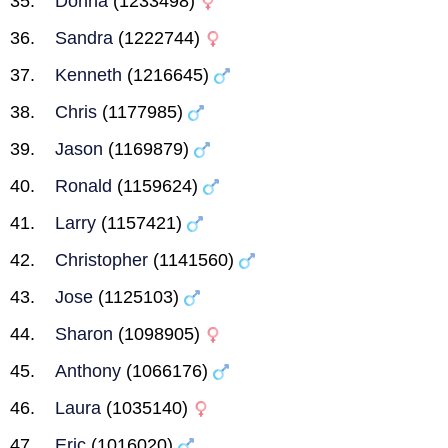
Donna
(1233498)
Sandra
(1222744)
Kenneth
(1216645)
Chris
(1177985)
Jason
(1169879)
Ronald
(1159624)
Larry
(1157421)
Christopher
(1141560)
Jose
(1125103)
Sharon
(1098905)
Anthony
(1066176)
Laura
(1035140)
Eric
(1016020)