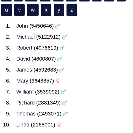
u
v
w
x
y
z
John
(5450646)
Michael
(5122912)
Robert
(4976619)
David
(4600807)
James
(4592683)
Mary
(3648857)
William
(3539092)
Richard
(2881349)
Thomas
(2493071)
Linda
(2168001)