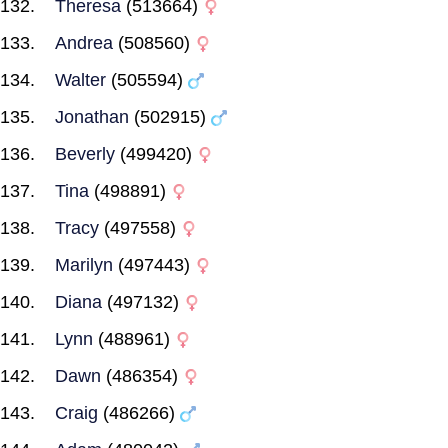
Theresa
(513664)
Andrea
(508560)
Walter
(505594)
Jonathan
(502915)
Beverly
(499420)
Tina
(498891)
Tracy
(497558)
Marilyn
(497443)
Diana
(497132)
Lynn
(488961)
Dawn
(486354)
Craig
(486266)