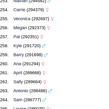
Nathan
(294582)
Carrie
(294379)
Veronica
(292697)
Megan
(292373)
Pat
(292351)
Kyle
(291720)
Barry
(291698)
Ana
(291294)
April
(289668)
Sally
(289664)
Antonio
(288486)
Sam
(286777)
Louise
(286075)