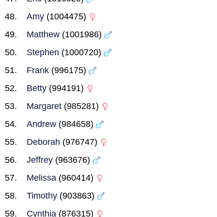
Amy
(1004475)
Matthew
(1001986)
Stephen
(1000720)
Frank
(996175)
Betty
(994191)
Margaret
(985281)
Andrew
(984658)
Deborah
(976747)
Jeffrey
(963676)
Melissa
(960414)
Timothy
(903863)
Cynthia
(876315)