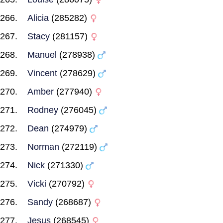
Alicia
(285282)
Stacy
(281157)
Manuel
(278938)
Vincent
(278629)
Amber
(277940)
Rodney
(276045)
Dean
(274979)
Norman
(272119)
Nick
(271330)
Vicki
(270792)
Sandy
(268687)
Jesus
(268545)