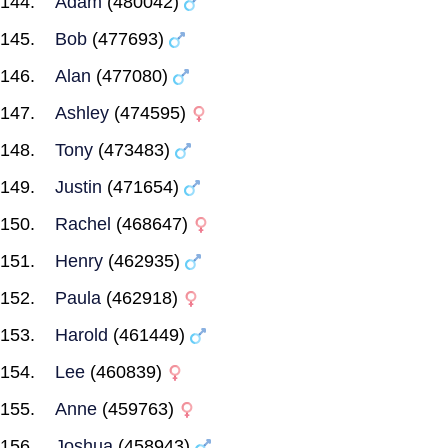
Adam
(480042)
Bob
(477693)
Alan
(477080)
Ashley
(474595)
Tony
(473483)
Justin
(471654)
Rachel
(468647)
Henry
(462935)
Paula
(462918)
Harold
(461449)
Lee
(460839)
Anne
(459763)
Joshua
(458943)