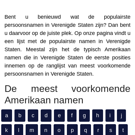
Bent u benieuwd wat de populairste
persoonsnamen in Verenigde Staten zijn? Dan bent
u daarvoor op de juiste plek. Op onze pagina vindt u
een lijst met de populairste namen in Verenigde
Staten. Meestal zijn het de typisch Amerikaan
namen die in Verenigde Staten de eerste posities
innemen op de ranglijst van meest voorkomende
persoonsnamen in Verenigde Staten.
De meest voorkomende
Amerikaan namen
a
b
c
d
e
f
g
h
i
j
k
l
m
n
o
p
q
r
s
t