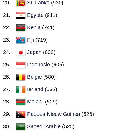
Sri Lanka
(930)
Egypte
(911)
Kenia
(741)
Fiji
(719)
Japan
(632)
Indonesië
(605)
België
(580)
Ierland
(532)
Malawi
(529)
Papoea Nieuw Guinea
(526)
Saoedi-Arabië
(525)