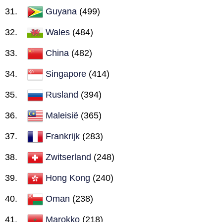
Guyana
(499)
Wales
(484)
China
(482)
Singapore
(414)
Rusland
(394)
Maleisië
(365)
Frankrijk
(283)
Zwitserland
(248)
Hong Kong
(240)
Oman
(238)
Marokko
(218)