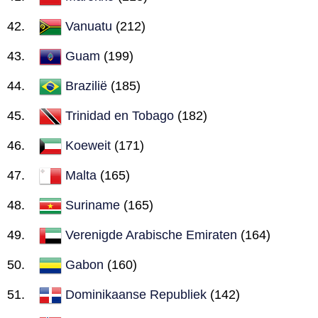
Vanuatu
(212)
Guam
(199)
Brazilië
(185)
Trinidad en Tobago
(182)
Koeweit
(171)
Malta
(165)
Suriname
(165)
Verenigde Arabische Emiraten
(164)
Gabon
(160)
Dominikaanse Republiek
(142)