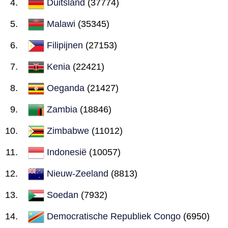
Duitsland
(37774)
Malawi
(35345)
Filipijnen
(27153)
Kenia
(22421)
Oeganda
(21427)
Zambia
(18846)
Zimbabwe
(11012)
Indonesië
(10057)
Nieuw-Zeeland
(8813)
Soedan
(7932)
Democratische Republiek Congo
(6950)