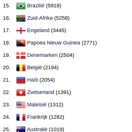
Brazilië
(5918)
Zuid-Afrika
(5258)
Engeland
(3445)
Papoea Nieuw Guinea
(2771)
Denemarken
(2504)
België
(2194)
Haïti
(2054)
Zwitserland
(1391)
Maleisië
(1312)
Frankrijk
(1282)
Australië
(1019)