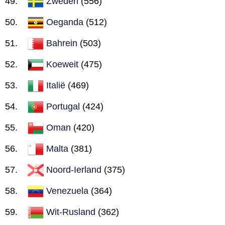
Zweden
(556)
Oeganda
(512)
Bahrein
(503)
Koeweit
(475)
Italië
(469)
Portugal
(424)
Oman
(420)
Malta
(381)
Noord-Ierland
(375)
Venezuela
(364)
Wit-Rusland
(362)