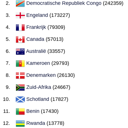
Democratische Republiek Congo
(242359)
Engeland
(173227)
Frankrijk
(79309)
Canada
(57013)
Australië
(33557)
Kameroen
(29793)
Denemarken
(26130)
Zuid-Afrika
(24667)
Schotland
(17827)
Benin
(17430)
Rwanda
(13778)