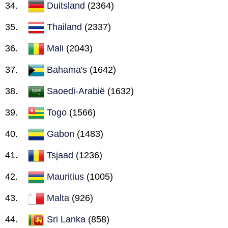
Duitsland
(2364)
Thailand
(2337)
Mali
(2043)
Bahama's
(1642)
Saoedi-Arabië
(1632)
Togo
(1566)
Gabon
(1483)
Tsjaad
(1236)
Mauritius
(1005)
Malta
(926)
Sri Lanka
(858)