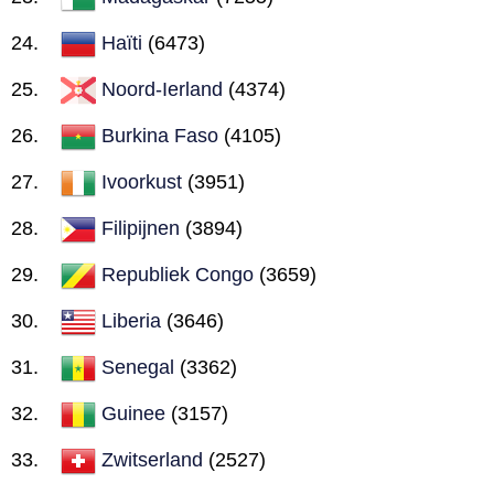
Haïti
(6473)
Noord-Ierland
(4374)
Burkina Faso
(4105)
Ivoorkust
(3951)
Filipijnen
(3894)
Republiek Congo
(3659)
Liberia
(3646)
Senegal
(3362)
Guinee
(3157)
Zwitserland
(2527)