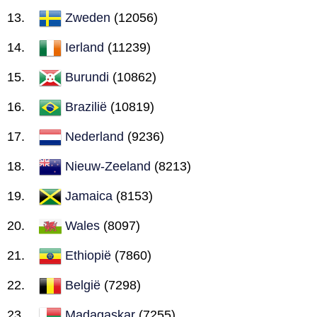
Zweden
(12056)
Ierland
(11239)
Burundi
(10862)
Brazilië
(10819)
Nederland
(9236)
Nieuw-Zeeland
(8213)
Jamaica
(8153)
Wales
(8097)
Ethiopië
(7860)
België
(7298)
Madagaskar
(7255)