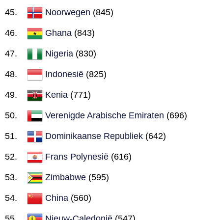
Noorwegen
(845)
Ghana
(843)
Nigeria
(830)
Indonesië
(825)
Kenia
(771)
Verenigde Arabische Emiraten
(696)
Dominikaanse Republiek
(642)
Frans Polynesië
(616)
Zimbabwe
(595)
China
(560)
Nieuw-Caledonië
(547)