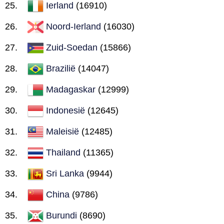
Ierland
(16910)
Noord-Ierland
(16030)
Zuid-Soedan
(15866)
Brazilië
(14047)
Madagaskar
(12999)
Indonesië
(12645)
Maleisië
(12485)
Thailand
(11365)
Sri Lanka
(9944)
China
(9786)
Burundi
(8690)