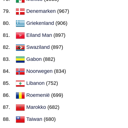
Denemarken
(967)
Griekenland
(906)
Eiland Man
(897)
Swaziland
(897)
Gabon
(882)
Noorwegen
(834)
Libanon
(752)
Roemenië
(699)
Marokko
(682)
Taiwan
(680)