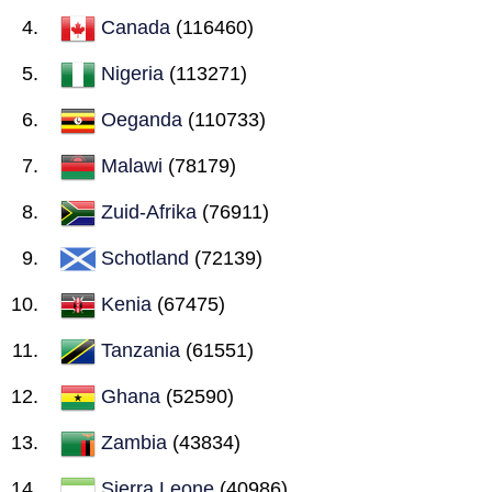
Canada
(116460)
Nigeria
(113271)
Oeganda
(110733)
Malawi
(78179)
Zuid-Afrika
(76911)
Schotland
(72139)
Kenia
(67475)
Tanzania
(61551)
Ghana
(52590)
Zambia
(43834)
Sierra Leone
(40986)