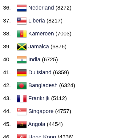
Nederland
(8272)
Liberia
(8217)
Kameroen
(7003)
Jamaica
(6876)
India
(6725)
Duitsland
(6359)
Bangladesh
(6324)
Frankrijk
(5112)
Singapore
(4757)
Angola
(4454)
Hong Kong
(4336)