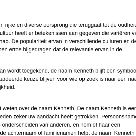
rijke en diverse oorsprong die teruggaat tot de oudhei
ultuur heeft er betekenissen aan gegeven die variëren v
chap. De populariteit ervan in verschillende culturen en d
en ertoe bijgedragen dat de relevantie ervan in de
aan wordt toegekend, de naam Kenneth blijft een symboo
aardeerde keuze blijven voor wie op zoek is naar een n
jkheid.
lt weten over de naam Kenneth. De naam Kenneth is ee
reden zeker uw aandacht heeft getrokken. Persoonsnam
s onderscheiden van anderen, en hem of haar een
t de achternaam of familienamen helpt de naam Kenneth