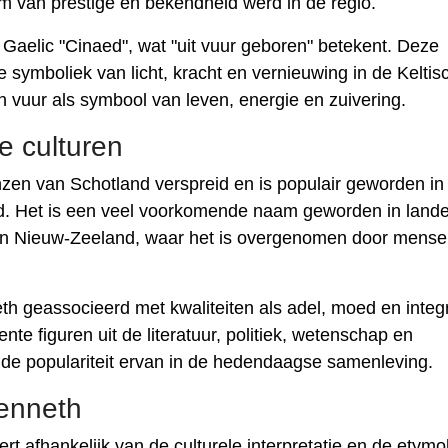
 van prestige en bekendheid werd in de regio.
Gaelic "Cinaed", wat "uit vuur geboren" betekent. Deze
 symboliek van licht, kracht en vernieuwing in de Keltis
n vuur als symbool van leven, energie en zuivering.
de culturen
zen van Schotland verspreid en is populair geworden in
ld. Het is een veel voorkomende naam geworden in lande
 en Nieuw-Zeeland, waar het is overgenomen door mens
h geassocieerd met kwaliteiten als adel, moed en integri
te figuren uit de literatuur, politiek, wetenschap en
 de populariteit ervan in de hedendaagse samenleving.
enneth
 afhankelijk van de culturele interpretatie en de etymo