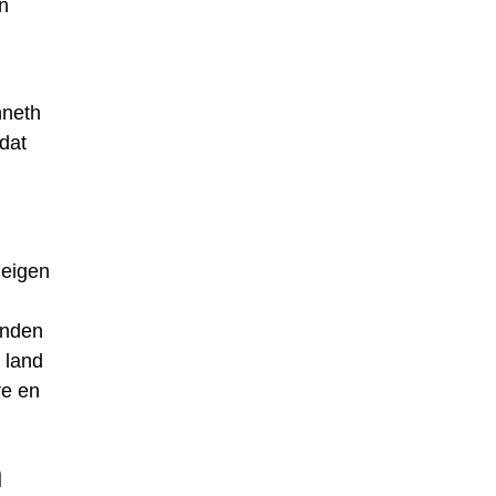
n
nneth
dat
 eigen
anden
 land
re en
h