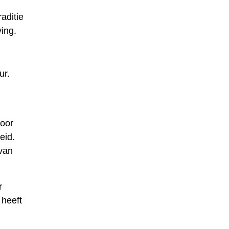
aditie
ing.
ur.
door
eid.
 van
r
 heeft