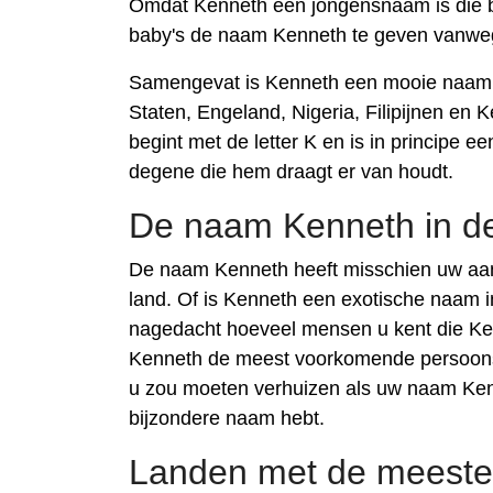
Omdat Kenneth een jongensnaam is die be
baby's de naam Kenneth te geven vanwege
Samengevat is Kenneth een mooie naam di
Staten, Engeland, Nigeria, Filipijnen en 
begint met de letter K en is in principe 
degene die hem draagt er van houdt.
De naam Kenneth in d
De naam Kenneth heeft misschien uw aan
land. Of is Kenneth een exotische naam i
nagedacht hoeveel mensen u kent die Ke
Kenneth de meest voorkomende persoonsn
u zou moeten verhuizen als uw naam Ken
bijzondere naam hebt.
Landen met de meest