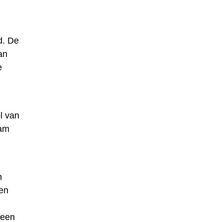
d. De
an
e
l van
aam
n
en
 een