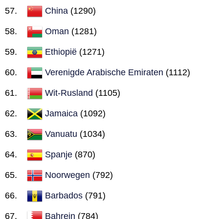
China
(1290)
Oman
(1281)
Ethiopië
(1271)
Verenigde Arabische Emiraten
(1112)
Wit-Rusland
(1105)
Jamaica
(1092)
Vanuatu
(1034)
Spanje
(870)
Noorwegen
(792)
Barbados
(791)
Bahrein
(784)