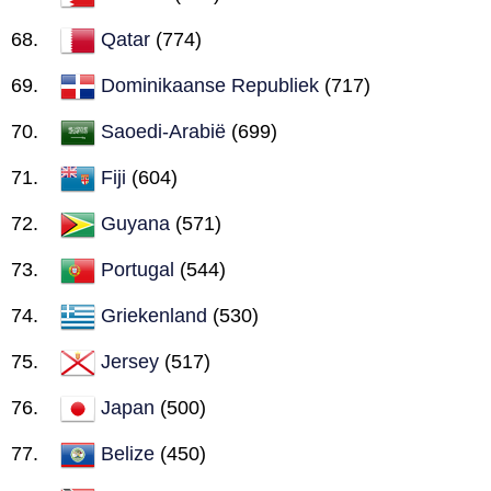
Qatar
(774)
Dominikaanse Republiek
(717)
Saoedi-Arabië
(699)
Fiji
(604)
Guyana
(571)
Portugal
(544)
Griekenland
(530)
Jersey
(517)
Japan
(500)
Belize
(450)