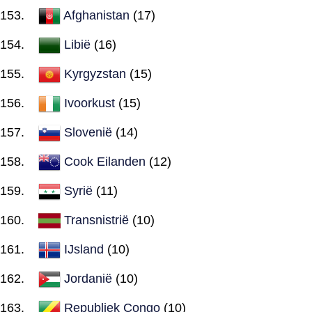
Afghanistan
(17)
Libië
(16)
Kyrgyzstan
(15)
Ivoorkust
(15)
Slovenië
(14)
Cook Eilanden
(12)
Syrië
(11)
Transnistrië
(10)
IJsland
(10)
Jordanië
(10)
Republiek Congo
(10)