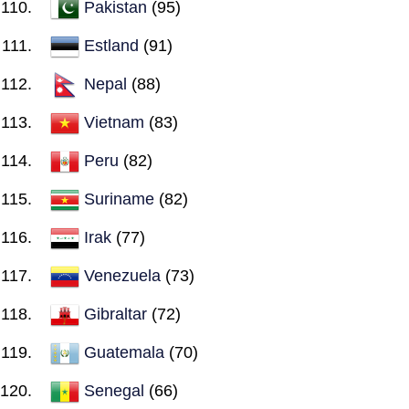
Pakistan
(95)
Estland
(91)
Nepal
(88)
Vietnam
(83)
Peru
(82)
Suriname
(82)
Irak
(77)
Venezuela
(73)
Gibraltar
(72)
Guatemala
(70)
Senegal
(66)