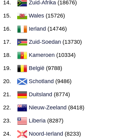
Zuid-Afrika
(18676)
Wales
(15726)
Ierland
(14746)
Zuid-Soedan
(13730)
Kameroen
(10334)
België
(9788)
Schotland
(9486)
Duitsland
(8774)
Nieuw-Zeeland
(8418)
Liberia
(8287)
Noord-Ierland
(8233)