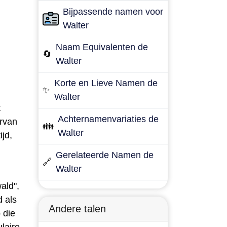
Bijpassende namen voor
Walter
Naam Equivalenten de
🔄
Walter
Korte en Lieve Namen de
✨
Walter
t
Achternamenvariaties de
ervan
👪
Walter
ijd,
Gerelateerde Namen de
🔗
Walter
ald",
d als
Andere talen
 die