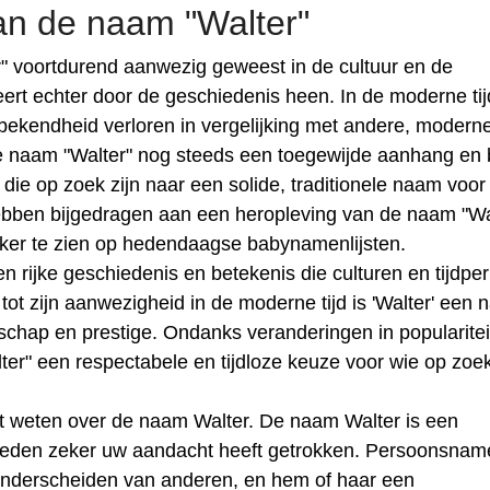
an de naam "Walter"
 voortdurend aanwezig geweest in de cultuur en de
eert echter door de geschiedenis heen. In de moderne tij
 bekendheid verloren in vergelijking met andere, modern
naam "Walter" nog steeds een toegewijde aanhang en bl
die op zoek zijn naar een solide, traditionele naam voor
ebben bijgedragen aan een heropleving van de naam "Wa
aker te zien op hedendaagse babynamenlijsten.
n rijke geschiedenis en betekenis die culturen en tijdpe
tot zijn aanwezigheid in de moderne tijd is 'Walter' een
rschap en prestige. Ondanks veranderingen in popularitei
ter" een respectabele en tijdloze keuze voor wie op zoek
t weten over de naam Walter. De naam Walter is een
reden zeker uw aandacht heeft getrokken. Persoonsnam
 onderscheiden van anderen, en hem of haar een