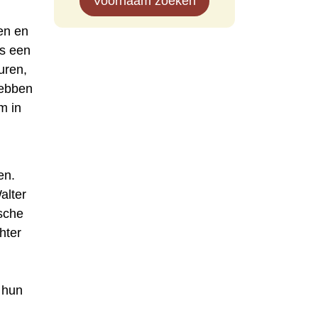
Voornaam zoeken
en en
ls een
uren,
hebben
m in
en.
alter
ische
hter
 hun