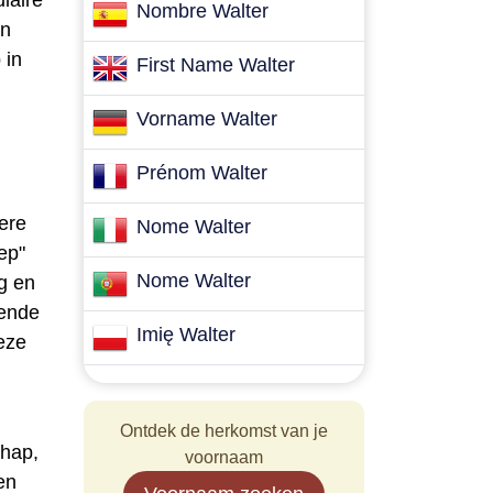
laire
Nombre Walter
en
 in
First Name Walter
Vorname Walter
Prénom Walter
ere
Nome Walter
тер"
Nome Walter
ng en
lende
Imię Walter
deze
Ontdek de herkomst van je
chap,
voornaam
en