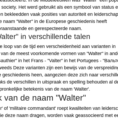
eassocieerd. In de Middeleeuwen was "Walter" een popu
society. Het werd gebruikt als een symbool van status 
bekleedden vaak posities van autoriteit en leiderschap
naam "Walter" in de Europese geschiedenis heeft
vooraanstaande en gerespecteerde naam.
ter" in verschillende talen
e loop van de tijd een verscheidenheid aan varianten in
le van de meest voorkomende vormen van "Walter" in and
 "Gauthier" in het Frans - "Valter" in het Portugees - "Валь
 Zweeds Deze varianten zijn een bewijs van de verspreidi
 geschiedenis heen, aangezien deze zich naar verschil
nks de verschillen in uitspraak en spelling behouden al 
pronkelijke betekenis van de naam 'Walter'.
k van de naam "Walter"
r' of 'militaire commandant' roept kwaliteiten van leiders
ie deze naam dragen, worden vaak geassocieerd met e