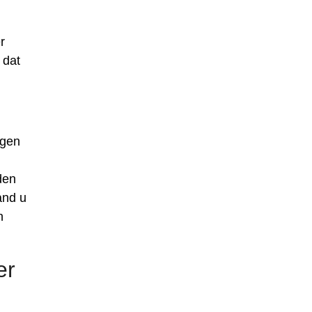
r
 dat
igen
den
and u
n
er