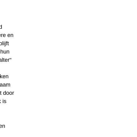
d
ere en
ijft
 hun
lter"
rken
 naam
t door
 is
en