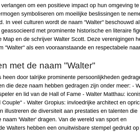
 verlangen om een ​​positieve impact op hun omgeving te
ermogen symboliseren om moeilijke beslissingen te nem
ed. In veel culturen wordt de naam "Walter" beschouwd a
 geassocieerd met prominente historische en literaire fig
e Map en de schrijver Walter Scott. Deze verenigingen 
m "Walter" als een vooraanstaande en respectabele naa
en met de naam "Walter"
 heen door talrijke prominente persoonlijkheden gedrag
en die deze naam hebben gedragen zijn onder meer: - W
peler en lid van de Hall of Fame - Walter Matthau: icon
 Couple" - Walter Gropius: invloedrijke architect en opric
lustreren de diversiteit aan prestaties en talenten die
naam 'Walter' dragen. Van de wereld van sport en
, de Walters hebben een onuitwisbare stempel gedrukt op