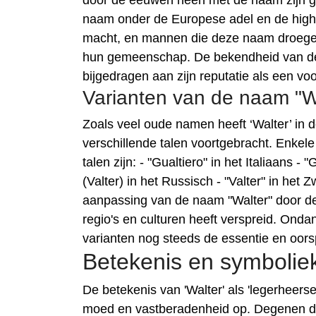
door de eeuwen heen met de naam zijn g
naam onder de Europese adel en de high 
macht, en mannen die deze naam droegen 
hun gemeenschap. De bekendheid van de 
bijgedragen aan zijn reputatie als een 
Varianten van de naam "Wal
Zoals veel oude namen heeft ‘Walter’ in d
verschillende talen voortgebracht. Enke
talen zijn: - "Gualtiero" in het Italiaans -
(Valter) in het Russisch - "Valter" in het
aanpassing van de naam "Walter" door de
regio's en culturen heeft verspreid. Onda
varianten nog steeds de essentie en oors
Betekenis en symbolie
De betekenis van 'Walter' als 'legerheerse
moed en vastberadenheid op. Degenen d