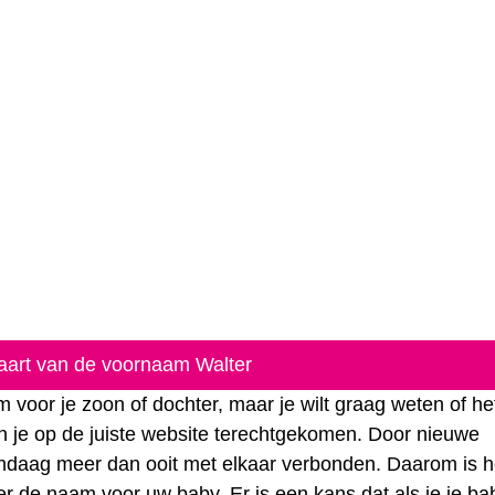
kaart van de voornaam Walter
 voor je zoon of dochter, maar je wilt graag weten of he
n je op de juiste website terechtgekomen. Door nieuwe
vandaag meer dan ooit met elkaar verbonden. Daarom is 
r de naam voor uw baby. Er is een kans dat als je je ba