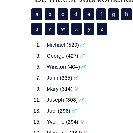
a
b
c
d
e
f
g
h
u
v
w
x
y
z
Michael
(520)
George
(427)
Winston
(404)
John
(335)
Mary
(314)
Joseph
(308)
Joel
(298)
Yvonne
(294)
Margaret
(284)