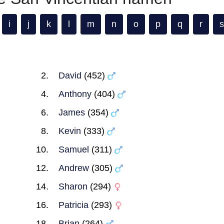
i
j
k
l
m
n
o
p
q
r
s
David
(452)
Anthony
(404)
James
(354)
Kevin
(333)
Samuel
(311)
Andrew
(305)
Sharon
(294)
Patricia
(293)
Brian
(264)