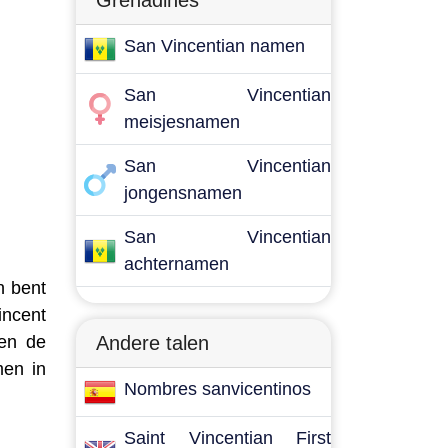
Grenadines
San Vincentian namen
San Vincentian
meisjesnamen
San Vincentian
jongensnamen
San Vincentian
achternamen
n bent
incent
 en de
Andere talen
men in
Nombres sanvicentinos
Saint Vincentian First