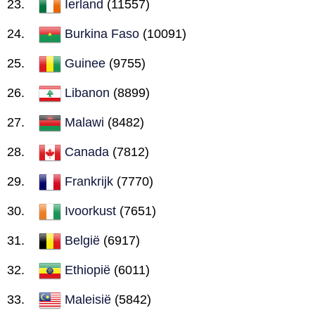
Ierland
(11557)
Burkina Faso
(10091)
Guinee
(9755)
Libanon
(8899)
Malawi
(8482)
Canada
(7812)
Frankrijk
(7770)
Ivoorkust
(7651)
België
(6917)
Ethiopië
(6011)
Maleisië
(5842)