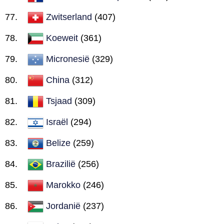
Zwitserland
(407)
Koeweit
(361)
Micronesië
(329)
China
(312)
Tsjaad
(309)
Israël
(294)
Belize
(259)
Brazilië
(256)
Marokko
(246)
Jordanië
(237)