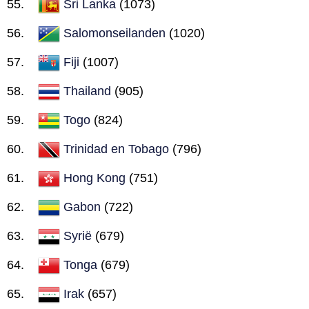
Sri Lanka
(1073)
Salomonseilanden
(1020)
Fiji
(1007)
Thailand
(905)
Togo
(824)
Trinidad en Tobago
(796)
Hong Kong
(751)
Gabon
(722)
Syrië
(679)
Tonga
(679)
Irak
(657)