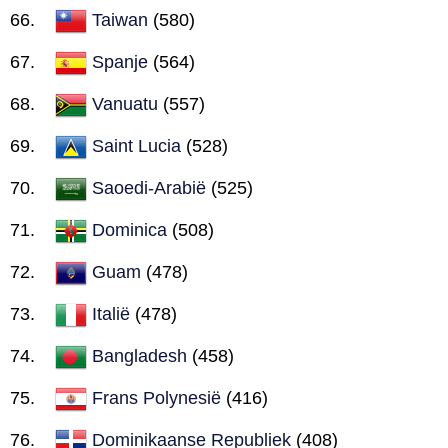
Taiwan
(580)
Spanje
(564)
Vanuatu
(557)
Saint Lucia
(528)
Saoedi-Arabië
(525)
Dominica
(508)
Guam
(478)
Italië
(478)
Bangladesh
(458)
Frans Polynesië
(416)
Dominikaanse Republiek
(408)