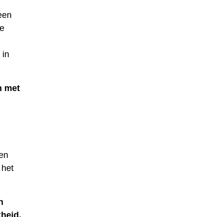
een
ze
 in
n met
een
 het
n
kheid.