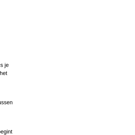
s je
het
n
tussen
begint