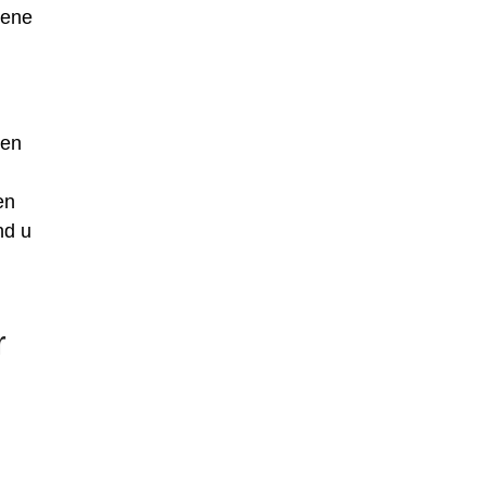
gene
gen
en
nd u
r