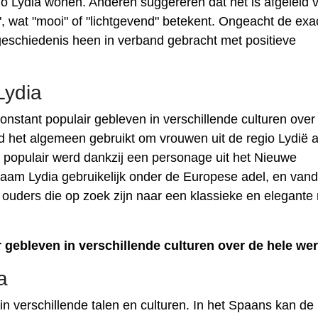
io Lydia wonen. Anderen suggereren dat het is afgeleid 
", wat "mooi" of "lichtgevend" betekent. Ongeacht de exa
eschiedenis heen in verband gebracht met positieve
Lydia
stant populair gebleven in verschillende culturen over
d het algemeen gebruikt om vrouwen uit de regio Lydië a
eld populair werd dankzij een personage uit het Nieuwe
aam Lydia gebruikelijk onder de Europese adel, en van
r ouders die op zoek zijn naar een klassieke en elegant
gebleven in verschillende culturen over de hele wer
a
a in verschillende talen en culturen. In het Spaans kan d