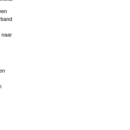
een
erband
 naar
en
n