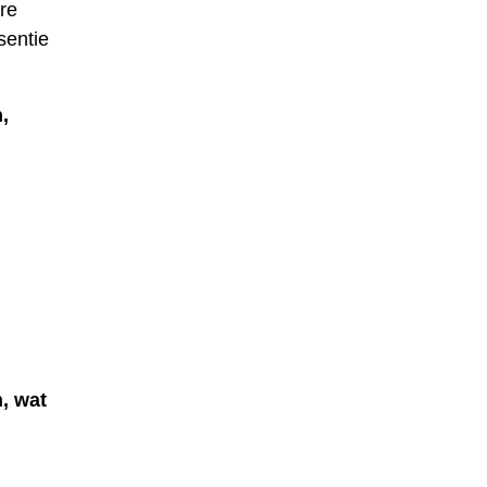
ere
sentie
,
, wat