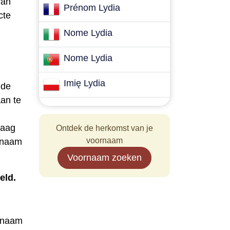
van
Prénom Lydia
cte
Nome Lydia
Nome Lydia
Imię Lydia
 de
an te
daag
Ontdek de herkomst van je
voornaam
e naam
Voornaam zoeken
eld.
e naam