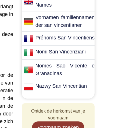
Names
rlangt
age in
Vornamen familiennamen
der san vincentianer
n deze
Prénoms San Vincentiens
Nomi San Vincenziani
Nomes São Vicente e
Granadinas
oor de
ie van
Nazwy San Vincentian
ratie
 in de
van de
Ontdek de herkomst van je
n door
voornaam
e zich
Voornaam zoeken