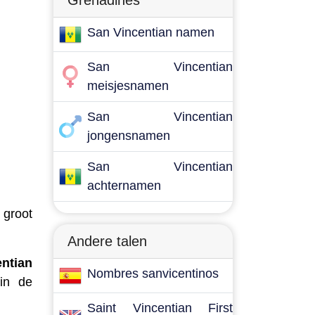
Grenadines
San Vincentian namen
San Vincentian
meisjesnamen
San Vincentian
jongensnamen
San Vincentian
achternamen
 groot
Andere talen
ntian
Nombres sanvicentinos
 in de
Saint Vincentian First