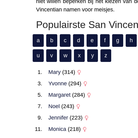
niet willen beperken bij het kiezen van 
Vincentian namen voor meisjes.
Populairste San Vince
a
b
c
d
e
f
g
h
u
v
w
x
y
z
Mary
(314)
Yvonne
(294)
Margaret
(284)
Noel
(243)
Jennifer
(223)
Monica
(218)