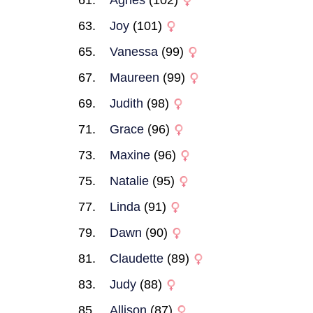
Agnes
(102)
Joy
(101)
Vanessa
(99)
Maureen
(99)
Judith
(98)
Grace
(96)
Maxine
(96)
Natalie
(95)
Linda
(91)
Dawn
(90)
Claudette
(89)
Judy
(88)
Allison
(87)