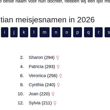
de beste naam voor hun dochter, hebben wij een lijst m
ntian meisjesnamen in 2026
i
j
k
l
m
n
o
p
q
r
s
Sharon
(294)
Patricia
(293)
Veronica
(256)
Cynthia
(240)
Joan
(220)
Sylvia
(211)