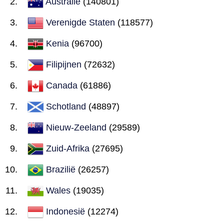
Australië
(140801)
Verenigde Staten
(118577)
Kenia
(96700)
Filipijnen
(72632)
Canada
(61886)
Schotland
(48897)
Nieuw-Zeeland
(29589)
Zuid-Afrika
(27695)
Brazilië
(26257)
Wales
(19035)
Indonesië
(12274)