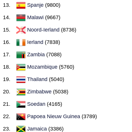
Spanje
(9800)
Malawi
(9667)
Noord-Ierland
(8736)
Ierland
(7838)
Zambia
(7088)
Mozambique
(5760)
Thailand
(5040)
Zimbabwe
(5038)
Soedan
(4165)
Papoea Nieuw Guinea
(3789)
Jamaica
(3386)