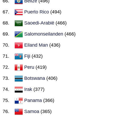
Belize
(496)
Puerto Rico
(494)
Saoedi-Arabië
(466)
Salomonseilanden
(466)
Eiland Man
(436)
Fiji
(432)
Peru
(419)
Botswana
(406)
Irak
(377)
Panama
(366)
Samoa
(365)