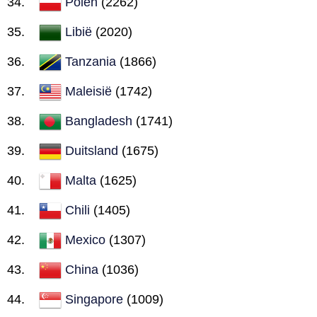
Polen
(2262)
Libië
(2020)
Tanzania
(1866)
Maleisië
(1742)
Bangladesh
(1741)
Duitsland
(1675)
Malta
(1625)
Chili
(1405)
Mexico
(1307)
China
(1036)
Singapore
(1009)