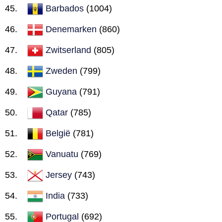
Barbados
(1004)
Denemarken
(860)
Zwitserland
(805)
Zweden
(799)
Guyana
(791)
Qatar
(785)
België
(781)
Vanuatu
(769)
Jersey
(743)
India
(733)
Portugal
(692)