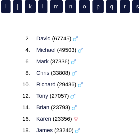
i
j
k
l
m
n
o
p
q
r
s
David
(67745)
Michael
(49503)
Mark
(37336)
Chris
(33808)
Richard
(29436)
Tony
(27057)
Brian
(23793)
Karen
(23356)
James
(23240)