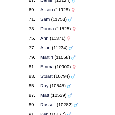
Daniel
(12124)
Alison
(11928)
Sam
(11753)
Donna
(11525)
Ann
(11371)
Allan
(11234)
Martin
(11058)
Emma
(10900)
Stuart
(10794)
Ray
(10545)
Matt
(10539)
Russell
(10282)
Ken
(10177)