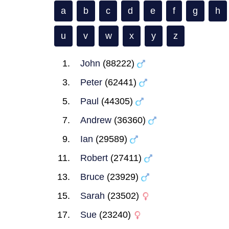
a
b
c
d
e
f
g
h
u
v
w
x
y
z
John
(88222)
Peter
(62441)
Paul
(44305)
Andrew
(36360)
Ian
(29589)
Robert
(27411)
Bruce
(23929)
Sarah
(23502)
Sue
(23240)