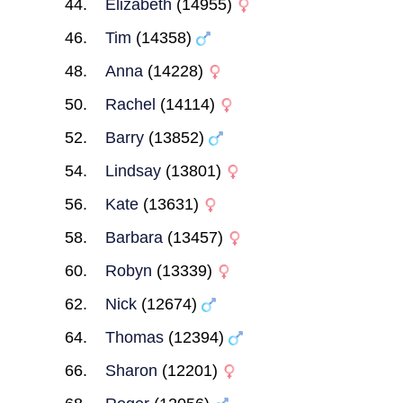
Elizabeth
(14955)
Tim
(14358)
Anna
(14228)
Rachel
(14114)
Barry
(13852)
Lindsay
(13801)
Kate
(13631)
Barbara
(13457)
Robyn
(13339)
Nick
(12674)
Thomas
(12394)
Sharon
(12201)