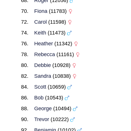
Roger
(12056)
Fiona
(11783)
Carol
(11598)
Keith
(11473)
Heather
(11342)
Rebecca
(11161)
Debbie
(10928)
Sandra
(10838)
Scott
(10659)
Bob
(10543)
George
(10494)
Trevor
(10222)
Benjamin
(10102)