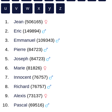
u
v
w
x
y
z
Jean
(506165)
Eric
(149894)
Emmanuel
(109343)
Pierre
(84723)
Joseph
(84723)
Marie
(81826)
Innocent
(76757)
Richard
(76757)
Alexis
(73137)
Pascal
(69516)