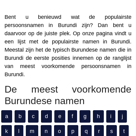
Bent u benieuwd wat de populairste
persoonsnamen in Burundi zijn? Dan bent u
daarvoor op de juiste plek. Op onze pagina vindt u
een lijst met de populairste namen in Burundi.
Meestal zijn het de typisch Burundese namen die in
Burundi de eerste posities innemen op de ranglijst
van meest voorkomende persoonsnamen in
Burundi.
De meest voorkomende
Burundese namen
a
b
c
d
e
f
g
h
i
j
k
l
m
n
o
p
q
r
s
t