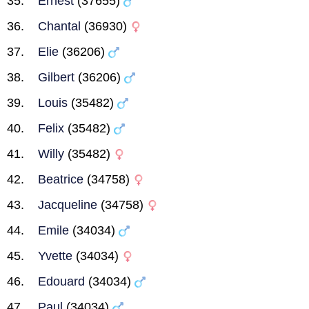
Ernest
(37655)
Chantal
(36930)
Elie
(36206)
Gilbert
(36206)
Louis
(35482)
Felix
(35482)
Willy
(35482)
Beatrice
(34758)
Jacqueline
(34758)
Emile
(34034)
Yvette
(34034)
Edouard
(34034)
Paul
(34034)