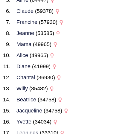
Aline
(64447)
Claude
(59378)
Francine
(57930)
Jeanne
(53585)
Mama
(49965)
Alice
(49965)
Diane
(41999)
Chantal
(36930)
Willy
(35482)
Beatrice
(34758)
Jacqueline
(34758)
Yvette
(34034)
Leonidas
(33310)