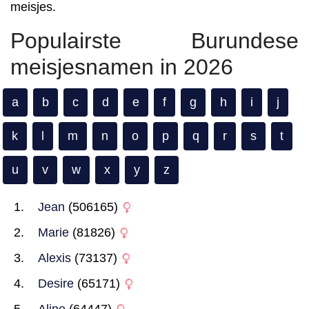
meisjes.
Populairste Burundese
meisjesnamen in 2026
a
b
c
d
e
f
g
h
i
j
k
l
m
n
o
p
q
r
s
t
u
v
w
x
y
z
Jean
(506165)
Marie
(81826)
Alexis
(73137)
Desire
(65171)