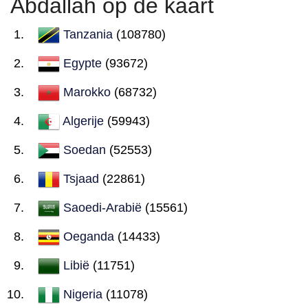
Abdallah op de kaart
Tanzania
(108780)
Egypte
(93672)
Marokko
(68732)
Algerije
(59943)
Soedan
(52553)
Tsjaad
(22861)
Saoedi-Arabië
(15561)
Oeganda
(14433)
Libië
(11751)
Nigeria
(11078)