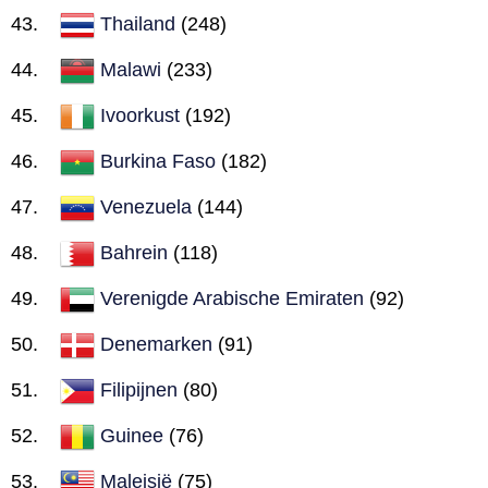
Thailand
(248)
Malawi
(233)
Ivoorkust
(192)
Burkina Faso
(182)
Venezuela
(144)
Bahrein
(118)
Verenigde Arabische Emiraten
(92)
Denemarken
(91)
Filipijnen
(80)
Guinee
(76)
Maleisië
(75)