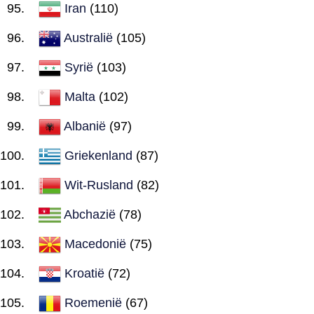
Iran
(110)
Australië
(105)
Syrië
(103)
Malta
(102)
Albanië
(97)
Griekenland
(87)
Wit-Rusland
(82)
Abchazië
(78)
Macedonië
(75)
Kroatië
(72)
Roemenië
(67)