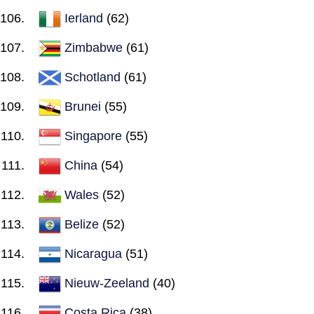
Ierland
(62)
Zimbabwe
(61)
Schotland
(61)
Brunei
(55)
Singapore
(55)
China
(54)
Wales
(52)
Belize
(52)
Nicaragua
(51)
Nieuw-Zeeland
(40)
Costa Rica
(38)