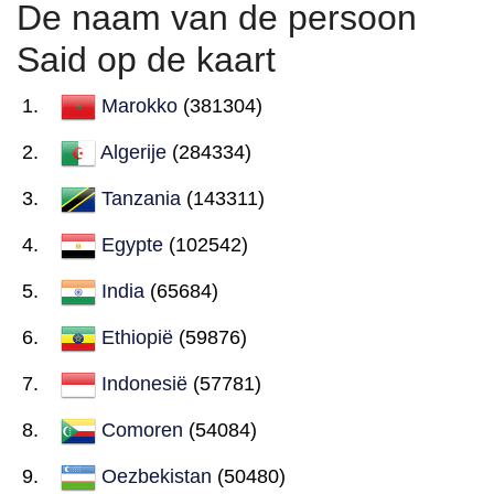
De naam van de persoon
Said op de kaart
Marokko
(381304)
Algerije
(284334)
Tanzania
(143311)
Egypte
(102542)
India
(65684)
Ethiopië
(59876)
Indonesië
(57781)
Comoren
(54084)
Oezbekistan
(50480)