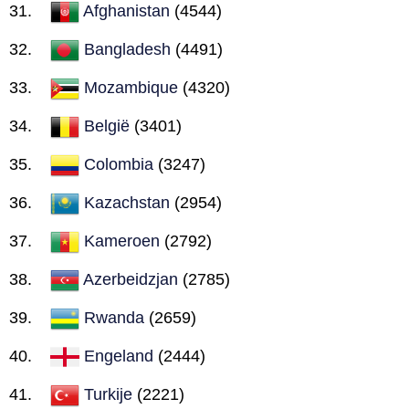
Afghanistan
(4544)
Bangladesh
(4491)
Mozambique
(4320)
België
(3401)
Colombia
(3247)
Kazachstan
(2954)
Kameroen
(2792)
Azerbeidzjan
(2785)
Rwanda
(2659)
Engeland
(2444)
Turkije
(2221)