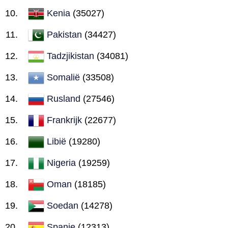
Kenia
(35027)
Pakistan
(34427)
Tadzjikistan
(34081)
Somalië
(33508)
Rusland
(27546)
Frankrijk
(22677)
Libië
(19280)
Nigeria
(19259)
Oman
(18185)
Soedan
(14278)
Spanje
(12313)