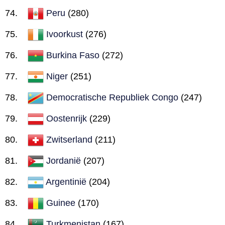
Peru
(280)
Ivoorkust
(276)
Burkina Faso
(272)
Niger
(251)
Democratische Republiek Congo
(247)
Oostenrijk
(229)
Zwitserland
(211)
Jordanië
(207)
Argentinië
(204)
Guinee
(170)
Turkmenistan
(167)