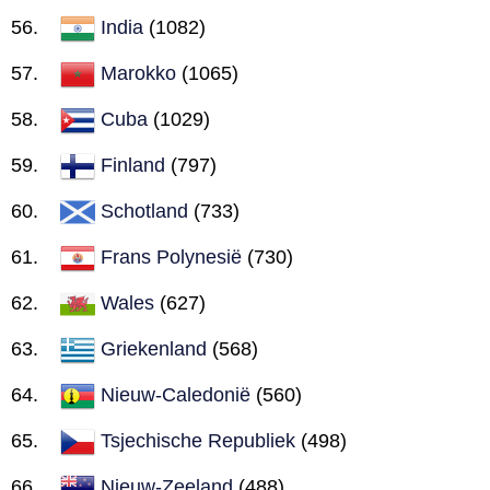
India
(1082)
Marokko
(1065)
Cuba
(1029)
Finland
(797)
Schotland
(733)
Frans Polynesië
(730)
Wales
(627)
Griekenland
(568)
Nieuw-Caledonië
(560)
Tsjechische Republiek
(498)
Nieuw-Zeeland
(488)