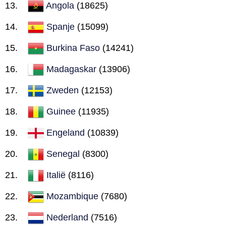
Angola
(18625)
Spanje
(15099)
Burkina Faso
(14241)
Madagaskar
(13906)
Zweden
(12153)
Guinee
(11935)
Engeland
(10839)
Senegal
(8300)
Italië
(8116)
Mozambique
(7680)
Nederland
(7516)