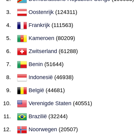
Oostenrijk
(124311)
Frankrijk
(111563)
Kameroen
(80209)
Zwitserland
(61288)
Benin
(51644)
Indonesië
(46938)
België
(44681)
Verenigde Staten
(40551)
Brazilië
(32244)
Noorwegen
(20507)