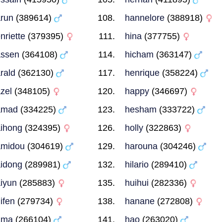
run
(389614)
hannelore
(388918)
nriette
(379395)
hina
(377755)
ssen
(364108)
hicham
(363147)
rald
(362130)
henrique
(358224)
zel
(348105)
happy
(346697)
amad
(334225)
hesham
(333722)
ihong
(324395)
holly
(322863)
amidou
(304619)
harouna
(304246)
idong
(289981)
hilario
(289410)
iyun
(285883)
huihui
(282336)
ifen
(279734)
hanane
(272808)
ama
(266104)
hao
(263020)