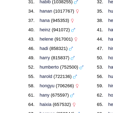
habib
(1038255)
he
hanan
(1017767)
hu
hana
(945353)
he
heinz
(941072)
ha
helene
(917001)
ha
hadi
(858321)
hi
harry
(815837)
ho
humberto
(752500)
ha
harold
(722136)
hu
hongyu
(706266)
hi
hany
(675597)
h
haixia
(657532)
he