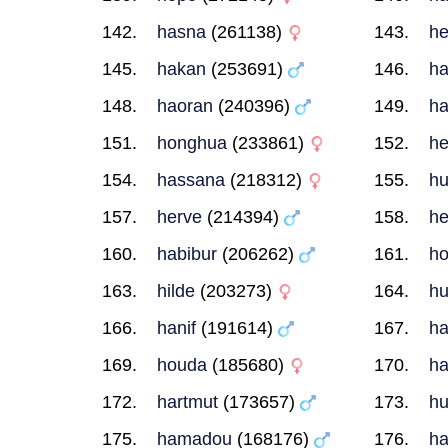
hasna
(261138)
he
hakan
(253691)
ha
haoran
(240396)
h
honghua
(233861)
he
hassana
(218312)
h
herve
(214394)
h
habibur
(206262)
ho
hilde
(203273)
h
hanif
(191614)
h
houda
(185680)
h
hartmut
(173657)
h
hamadou
(168176)
ha