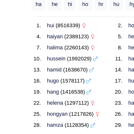
ha
he
hi
ho
hr
hu
h
hui
(8516339)
h
haiyan
(2389123)
he
halima
(2260143)
he
hussein
(1992029)
h
hamid
(1638670)
h
hugo
(1578117)
h
hang
(1416538)
h
helena
(1297112)
ha
hongyan
(1217826)
h
hamza
(1128354)
h