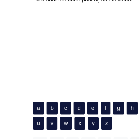
a
b
c
d
e
f
g
h
u
v
w
x
y
z