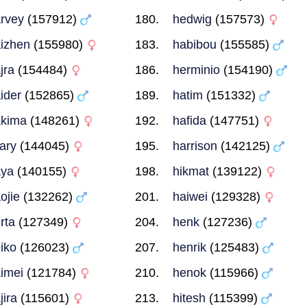
rvey
(157912)
hedwig
(157573)
izhen
(155980)
habibou
(155585)
jra
(154484)
herminio
(154190)
ider
(152865)
hatim
(151332)
kima
(148261)
hafida
(147751)
lary
(144045)
harrison
(142125)
aya
(140155)
hikmat
(139122)
ojie
(132262)
haiwei
(129328)
rta
(127349)
henk
(127236)
iko
(126023)
henrik
(125483)
imei
(121784)
henok
(115966)
jira
(115601)
hitesh
(115399)