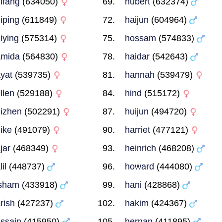
ifang
(634050)
hubert
(632374)
iping
(611849)
haijun
(604964)
iying
(575314)
hossam
(574833)
amida
(564830)
haidar
(542643)
yat
(539735)
hannah
(539479)
llen
(529188)
hind
(515172)
izhen
(502291)
huijun
(494720)
ike
(491079)
harriet
(477121)
jar
(468349)
heinrich
(468208)
il
(448737)
howard
(444080)
sham
(433918)
hani
(428868)
rish
(427237)
hakim
(424367)
ssain
(415950)
hernan
(411895)