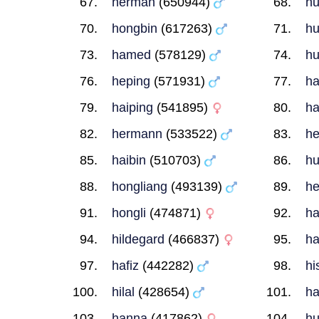
herman
(650944)
hu
hongbin
(617263)
hu
hamed
(578129)
hu
heping
(571931)
h
haiping
(541895)
ha
hermann
(533522)
he
haibin
(510703)
hu
hongliang
(493139)
he
hongli
(474871)
ha
hildegard
(466837)
hal
hafiz
(442282)
hi
hilal
(428654)
ha
hanna
(417862)
hu