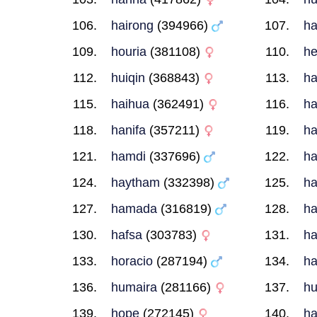
hairong
(394966)
ha
houria
(381108)
he
huiqin
(368843)
ha
haihua
(362491)
ha
hanifa
(357211)
ha
hamdi
(337696)
h
haytham
(332398)
ha
hamada
(316819)
h
hafsa
(303783)
ha
horacio
(287194)
ha
humaira
(281166)
hu
hope
(272145)
h