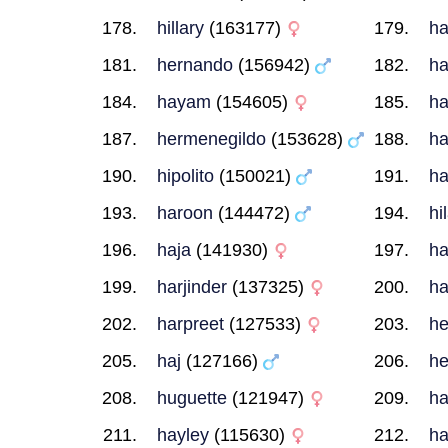
hillary
(163177)
ha
hernando
(156942)
ha
hayam
(154605)
ha
hermenegildo
(153628)
ha
hipolito
(150021)
ha
haroon
(144472)
hi
haja
(141930)
h
harjinder
(137325)
ha
harpreet
(127533)
he
haj
(127166)
he
huguette
(121947)
ha
hayley
(115630)
ha