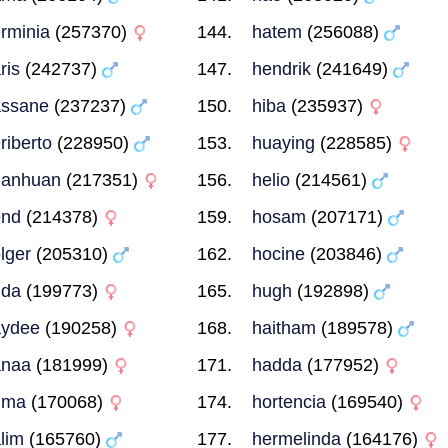
rminia
(257370)
hatem
(256088)
ris
(242737)
hendrik
(241649)
assane
(237237)
hiba
(235937)
riberto
(228950)
huaying
(228585)
uanhuan
(217351)
helio
(214561)
end
(214378)
hosam
(207171)
lger
(205310)
hocine
(203846)
uda
(199773)
hugh
(192898)
aydee
(190258)
haitham
(189578)
anaa
(181999)
hadda
(177952)
uma
(170068)
hortencia
(169540)
lim
(165760)
hermelinda
(164176)