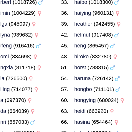
rbert
(1018726)
haibo
(1018300)
imin
(1004229)
haiying
(960131)
lga
(945097)
heather
(942455)
lyna
(939632)
helmut
(917408)
ifeng
(916416)
heng
(865457)
romi
(834698)
hiroko
(832780)
ngxia
(811718)
horst
(788315)
la
(726500)
haruna
(726142)
iling
(714077)
hongbo
(711101)
ra
(697370)
hongying
(680024)
oda
(664039)
heidi
(663920)
nri
(657033)
hasina
(654464)