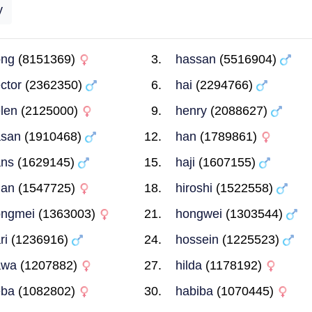
y
ong
(8151369)
hassan
(5516904)
ctor
(2362350)
hai
(2294766)
len
(2125000)
henry
(2088627)
asan
(1910468)
han
(1789861)
ans
(1629145)
haji
(1607155)
uan
(1547725)
hiroshi
(1522558)
ongmei
(1363003)
hongwei
(1303544)
ri
(1236916)
hossein
(1225523)
awa
(1207882)
hilda
(1178192)
eba
(1082802)
habiba
(1070445)