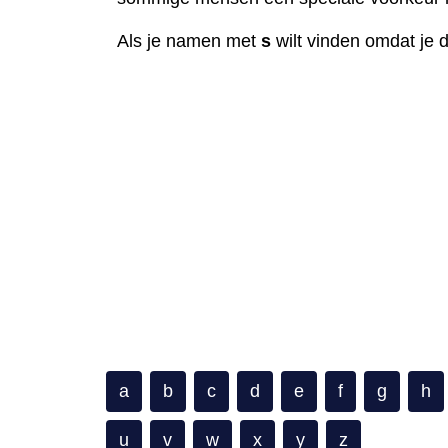
Als je namen met
s
wilt vinden omdat je d
a
b
c
d
e
f
g
h
u
v
w
x
y
z