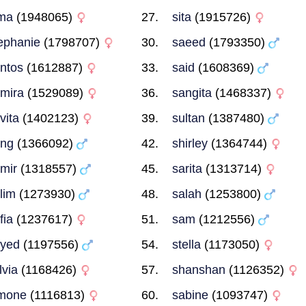
ma
(1948065)
sita
(1915726)
ephanie
(1798707)
saeed
(1793350)
ntos
(1612887)
said
(1608369)
mira
(1529089)
sangita
(1468337)
vita
(1402123)
sultan
(1387480)
ong
(1366092)
shirley
(1364744)
mir
(1318557)
sarita
(1313714)
lim
(1273930)
salah
(1253800)
fia
(1237617)
sam
(1212556)
yed
(1197556)
stella
(1173050)
lvia
(1168426)
shanshan
(1126352)
mone
(1116813)
sabine
(1093747)