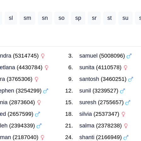
sl
sm
sn
so
sp
sr
st
su
ndra
(5314745)
samuel
(5008096)
etlana
(4430784)
sunita
(4110578)
ra
(3765306)
santosh
(3460251)
ephen
(3254299)
sunil
(3239527)
nia
(2873604)
suresh
(2755657)
ed
(2657599)
silvia
(2537347)
leh
(2394339)
salma
(2378238)
uman
(2187040)
shanti
(2166949)