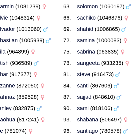
armin
(1081239)
solomon
(1060197)
lvie
(1048314)
sachiko
(1046876)
lvador
(1013060)
shahid
(1006865)
bastian
(1005939)
samina
(1000083)
ila
(964899)
sabrina
(963835)
tish
(936589)
sangeeta
(933235)
har
(917377)
steve
(916473)
uzanne
(872050)
santi
(867606)
hahnaz
(859528)
sajjad
(848610)
anley
(832875)
sami
(818106)
haohua
(817241)
shabana
(806497)
e
(781074)
santiago
(780578)