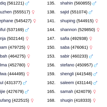
diq
(561221)
shahin
(560855)
huzhen
(555517)
sajid
(551074)
ephane
(545427)
shuping
(544915)
iful
(537169)
shannon
(529850)
nja
(502144)
safia
(492938)
ham
(479725)
saba
(476061)
abah
(464275)
sabir
(460233)
lma
(452780)
stefano
(450957)
lwa
(444495)
shengli
(441548)
ul
(431377)
saleem
(431144)
ijie
(427679)
samah
(424079)
ufang
(422515)
shuqin
(418333)