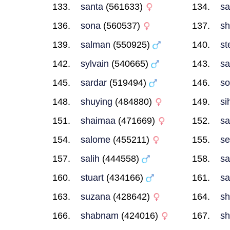
santa
(561633)
sa
sona
(560537)
s
salman
(550925)
st
sylvain
(540665)
sa
sardar
(519494)
so
shuying
(484880)
si
shaimaa
(471669)
s
salome
(455211)
se
salih
(444558)
sa
stuart
(434166)
sa
suzana
(428642)
sh
shabnam
(424016)
sh