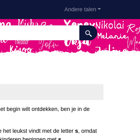
Andere talen
t begin wilt ontdekken, ben je in de
e het leukst vindt met de letter
s
, omdat
 kinderen beginnen met
s
.