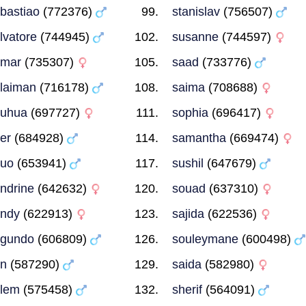
bastiao
(772376)
stanislav
(756507)
lvatore
(744945)
susanne
(744597)
amar
(735307)
saad
(733776)
laiman
(716178)
saima
(708688)
huhua
(697727)
sophia
(696417)
er
(684928)
samantha
(669474)
huo
(653941)
sushil
(647679)
ndrine
(642632)
souad
(637310)
ndy
(622913)
sajida
(622536)
egundo
(606809)
souleymane
(600498)
n
(587290)
saida
(582980)
lem
(575458)
sherif
(564091)