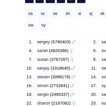
sa
sc
se
sh
si
sj
sk
sw
sy
sergey
(5790403)
sa
sarah
(4826386)
sv
susan
(3767287)
sa
sanjay
(3318640)
st
steven
(3098178)
so
simon
(2732841)
sy
sergio
(2495337)
sa
sharon
(2187082)
s