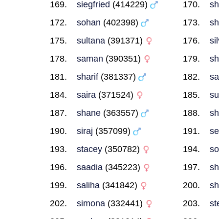
siegfried
(414229)
s
sohan
(402398)
sh
sultana
(391371)
si
saman
(390351)
sh
sharif
(381337)
sa
saira
(371524)
su
shane
(363557)
sh
siraj
(357099)
se
stacey
(350782)
so
saadia
(345223)
sh
saliha
(341842)
sh
simona
(332441)
st