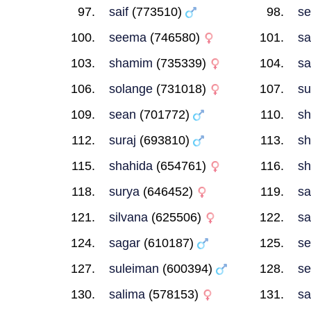
saif
(773510)
se
seema
(746580)
sa
shamim
(735339)
s
solange
(731018)
su
sean
(701772)
s
suraj
(693810)
sh
shahida
(654761)
s
surya
(646452)
sa
silvana
(625506)
sa
sagar
(610187)
s
suleiman
(600394)
se
salima
(578153)
sa