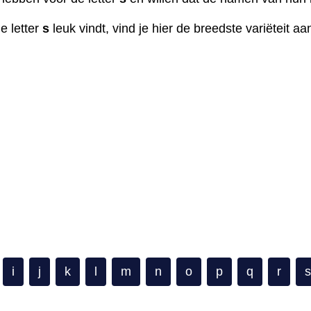
e letter
s
leuk vindt, vind je hier de breedste variëteit 
i
j
k
l
m
n
o
p
q
r
s