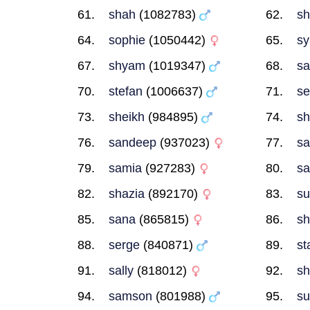
shah
(1082783)
sh
sophie
(1050442)
sy
shyam
(1019347)
sa
stefan
(1006637)
se
sheikh
(984895)
sh
sandeep
(937023)
sa
samia
(927283)
sa
shazia
(892170)
s
sana
(865815)
s
serge
(840871)
st
sally
(818012)
s
samson
(801988)
su