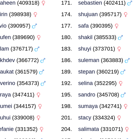
haheen
(409318)
sebastien
(402411)
irin
(398938)
shujuan
(395717)
lvio
(390957)
safa
(390395)
ufen
(389690)
shakil
(385533)
lam
(376717)
shuyi
(373701)
khdev
(366772)
suleman
(363883)
aukat
(361579)
stepan
(360219)
verino
(354373)
selina
(352295)
raya
(347411)
sandro
(345708)
umei
(344157)
sumaya
(342741)
uhui
(339008)
stacy
(334324)
efanie
(331352)
salimata
(331071)