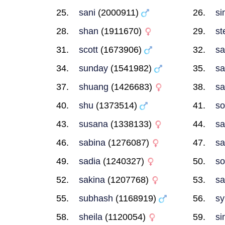
sani
(2000911)
si
shan
(1911670)
st
scott
(1673906)
sa
sunday
(1541982)
sa
shuang
(1426683)
sa
shu
(1373514)
s
susana
(1338133)
sa
sabina
(1276087)
sa
sadia
(1240327)
so
sakina
(1207768)
sa
subhash
(1168919)
sy
sheila
(1120054)
si