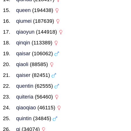
queen
(194438)
qiumei
(187639)
qiaoyun
(144918)
qinqin
(113389)
qaisar
(106062)
qiaoli
(88585)
qaiser
(82451)
quentin
(62555)
quiteria
(56460)
qiaoqiao
(46115)
quintin
(34845)
qi
(34074)