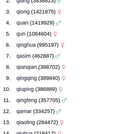
qiang
(3836623)
qiong
(1421875)
quan
(1419929)
qun
(1084604)
qinghua
(995197)
qasim
(462887)
qianqian
(398702)
qingqing
(389840)
qiuping
(386889)
qingfeng
(357705)
qamar
(334257)
qiaoling
(284472)
qiuhua
(218417)