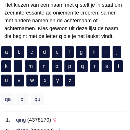
Het kiezen van een naam met
q
stelt je in staat om
zeer interessante acroniemen te creëren, samen
met andere namen en de achternaam of
achternamen. Kies gewoon uit deze lijst de naam
die begint met de letter
q
die je het leukst vindt.
a
b
c
d
e
f
g
h
i
j
k
l
m
n
o
p
q
r
s
t
u
v
w
x
y
z
qa
qi
qu
qing
(4378170)