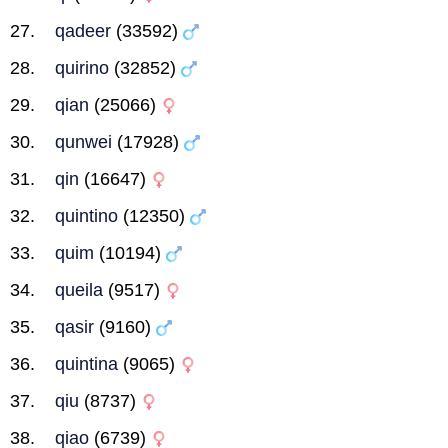
qadeer
(33592)
quirino
(32852)
qian
(25066)
qunwei
(17928)
qin
(16647)
quintino
(12350)
quim
(10194)
queila
(9517)
qasir
(9160)
quintina
(9065)
qiu
(8737)
qiao
(6739)