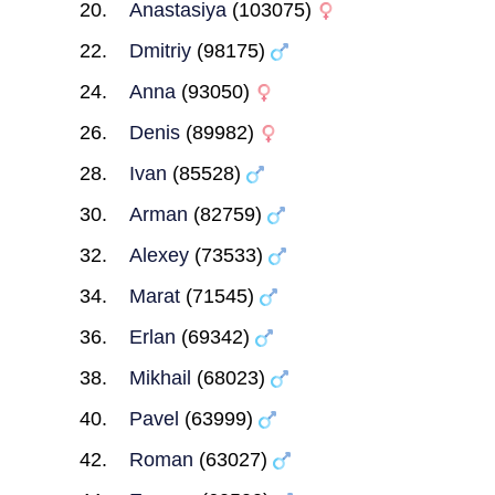
Anastasiya
(103075)
Dmitriy
(98175)
Anna
(93050)
Denis
(89982)
Ivan
(85528)
Arman
(82759)
Alexey
(73533)
Marat
(71545)
Erlan
(69342)
Mikhail
(68023)
Pavel
(63999)
Roman
(63027)