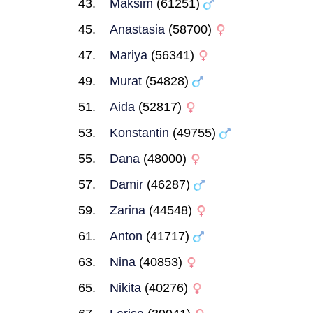
Maksim
(61251)
Anastasia
(58700)
Mariya
(56341)
Murat
(54828)
Aida
(52817)
Konstantin
(49755)
Dana
(48000)
Damir
(46287)
Zarina
(44548)
Anton
(41717)
Nina
(40853)
Nikita
(40276)