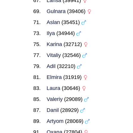
Larisa
(39941)
Gulnara
(39406)
Aslan
(35451)
Ilya
(34944)
Karina
(32712)
Vitaliy
(32546)
Adil
(32210)
Elmira
(31919)
Laura
(30646)
Valeriy
(29089)
Danil
(28929)
Artyom
(28069)
Oxana
(27804)