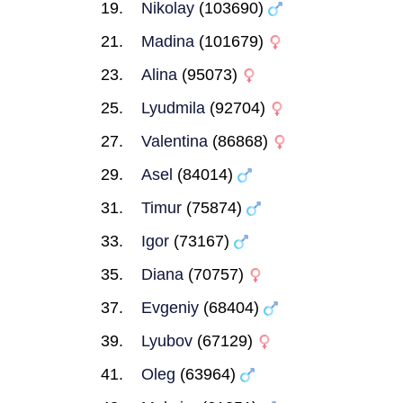
Nikolay
(103690)
Madina
(101679)
Alina
(95073)
Lyudmila
(92704)
Valentina
(86868)
Asel
(84014)
Timur
(75874)
Igor
(73167)
Diana
(70757)
Evgeniy
(68404)
Lyubov
(67129)
Oleg
(63964)