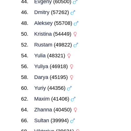
Evgeny
(60500)
Dmitry
(57262)
Aleksey
(55708)
Kristina
(54449)
Rustam
(49822)
Yulia
(48321)
Yuliya
(46918)
Darya
(45195)
Yuriy
(44356)
Maxim
(41406)
Zhanna
(40450)
Sultan
(39994)