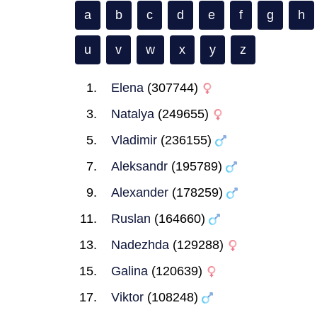
a
b
c
d
e
f
g
h
u
v
w
x
y
z
Elena
(307744)
Natalya
(249655)
Vladimir
(236155)
Aleksandr
(195789)
Alexander
(178259)
Ruslan
(164660)
Nadezhda
(129288)
Galina
(120639)
Viktor
(108248)