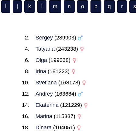
i
j
k
l
m
n
o
p
q
r
s
Sergey
(289903)
Tatyana
(243238)
Olga
(199038)
Irina
(181223)
Svetlana
(168178)
Andrey
(163684)
Ekaterina
(121229)
Marina
(115337)
Dinara
(104051)