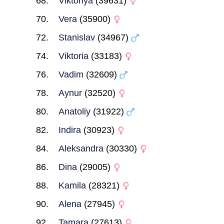
Viktoriya
(39631)
Vera
(35900)
Stanislav
(34967)
Viktoria
(33183)
Vadim
(32609)
Aynur
(32520)
Anatoliy
(31922)
Indira
(30923)
Aleksandra
(30330)
Dina
(29005)
Kamila
(28321)
Alena
(27945)
Tamara
(27613)