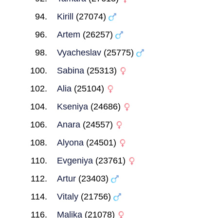
Kirill
(27074)
Artem
(26257)
Vyacheslav
(25775)
Sabina
(25313)
Alia
(25104)
Kseniya
(24686)
Anara
(24557)
Alyona
(24501)
Evgeniya
(23761)
Artur
(23403)
Vitaly
(21756)
Malika
(21078)