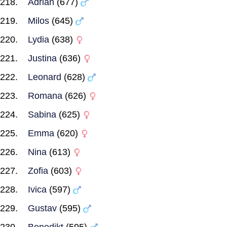
Adrian
(677)
Milos
(645)
Lydia
(638)
Justina
(636)
Leonard
(628)
Romana
(626)
Sabina
(625)
Emma
(620)
Nina
(613)
Zofia
(603)
Ivica
(597)
Gustav
(595)