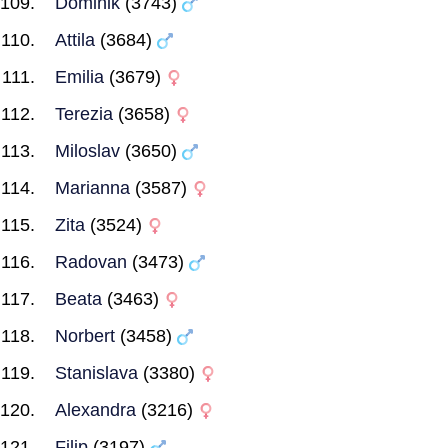
Dominik
(3743)
Attila
(3684)
Emilia
(3679)
Terezia
(3658)
Miloslav
(3650)
Marianna
(3587)
Zita
(3524)
Radovan
(3473)
Beata
(3463)
Norbert
(3458)
Stanislava
(3380)
Alexandra
(3216)
Filip
(3197)