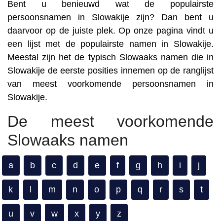
Bent u benieuwd wat de populairste
persoonsnamen in Slowakije zijn? Dan bent u
daarvoor op de juiste plek. Op onze pagina vindt u
een lijst met de populairste namen in Slowakije.
Meestal zijn het de typisch Slowaaks namen die in
Slowakije de eerste posities innemen op de ranglijst
van meest voorkomende persoonsnamen in
Slowakije.
De meest voorkomende
Slowaaks namen
a
b
c
d
e
f
g
h
i
j
k
l
m
n
o
p
q
r
s
t
u
v
w
x
y
z