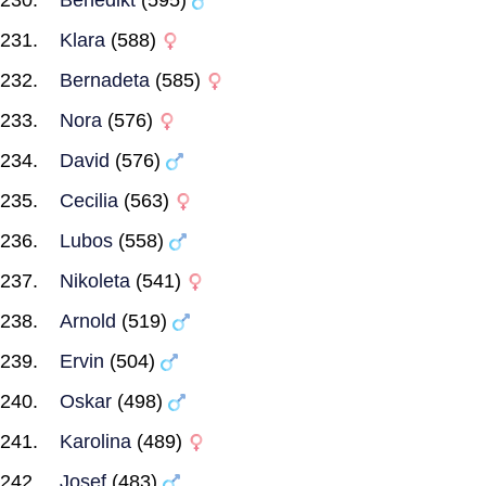
Benedikt
(595)
Klara
(588)
Bernadeta
(585)
Nora
(576)
David
(576)
Cecilia
(563)
Lubos
(558)
Nikoleta
(541)
Arnold
(519)
Ervin
(504)
Oskar
(498)
Karolina
(489)
Josef
(483)