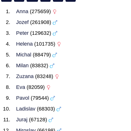
Anna
(275659)
Jozef
(261908)
Peter
(129632)
Helena
(101735)
Michal
(88479)
Milan
(83832)
Zuzana
(83248)
Eva
(82059)
Pavol
(79544)
Ladislav
(68303)
Juraj
(67128)
Miroslav
(66198)