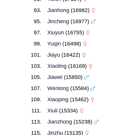
Jianhong
(16982)
Jincheng
(16977)
Xiuyun
(16755)
Yuqin
(16498)
Jiayu
(16422)
Xiaoling
(16169)
Jiawei
(15850)
Wenlong
(15584)
Xiaoping
(15462)
Xiuli
(15334)
Jianzhong
(15238)
Jinzhu
(15135)