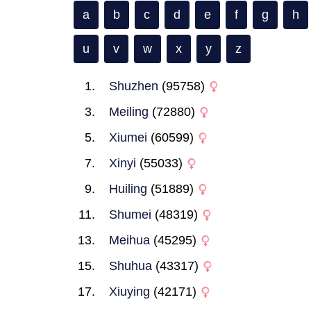
a
b
c
d
e
f
g
h
u
v
w
x
y
z
Shuzhen
(95758)
Meiling
(72880)
Xiumei
(60599)
Xinyi
(55033)
Huiling
(51889)
Shumei
(48319)
Meihua
(45295)
Shuhua
(43317)
Xiuying
(42171)