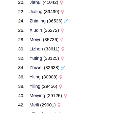
Jiahui
(41042)
Jialing
(39499)
Zhiming
(36536)
Xiuqin
(36272)
Meiyu
(35736)
Lizhen
(33611)
Yuting
(33125)
Zhiwei
(32638)
Yiting
(30008)
Yiling
(29456)
Meiying
(29125)
Meili
(29001)