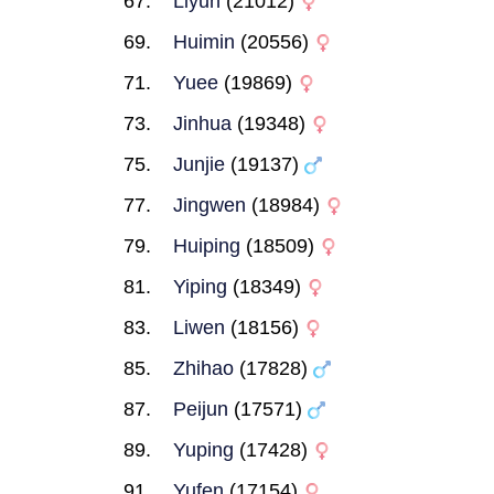
Liyun
(21012)
Huimin
(20556)
Yuee
(19869)
Jinhua
(19348)
Junjie
(19137)
Jingwen
(18984)
Huiping
(18509)
Yiping
(18349)
Liwen
(18156)
Zhihao
(17828)
Peijun
(17571)
Yuping
(17428)
Yufen
(17154)