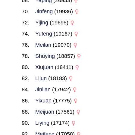
Yaping
(20953)
Jinfeng
(19936)
Yijing
(19695)
Yufeng
(19167)
Meilan
(19070)
Shuying
(18857)
Xiujuan
(18411)
Lijun
(18183)
Jinlian
(17942)
Yixuan
(17775)
Meijuan
(17561)
Liying
(17174)
Meifeng
(17058)