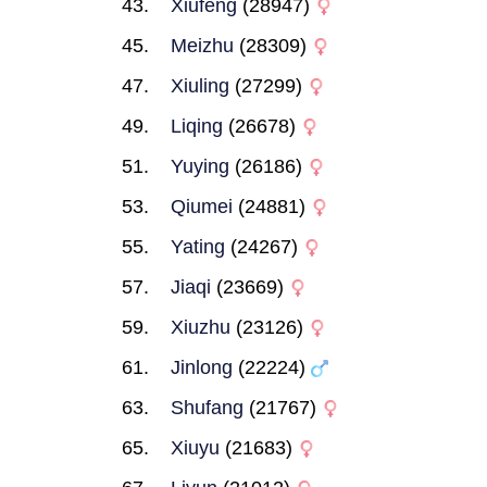
Xiufeng
(28947)
Meizhu
(28309)
Xiuling
(27299)
Liqing
(26678)
Yuying
(26186)
Qiumei
(24881)
Yating
(24267)
Jiaqi
(23669)
Xiuzhu
(23126)
Jinlong
(22224)
Shufang
(21767)
Xiuyu
(21683)