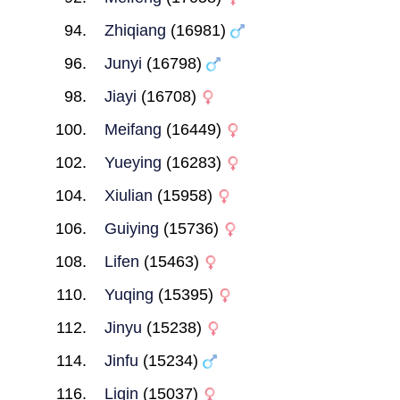
Zhiqiang
(16981)
Junyi
(16798)
Jiayi
(16708)
Meifang
(16449)
Yueying
(16283)
Xiulian
(15958)
Guiying
(15736)
Lifen
(15463)
Yuqing
(15395)
Jinyu
(15238)
Jinfu
(15234)
Liqin
(15037)