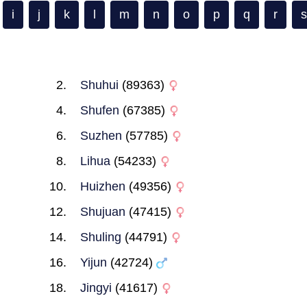
i
j
k
l
m
n
o
p
q
r
s
Shuhui
(89363)
Shufen
(67385)
Suzhen
(57785)
Lihua
(54233)
Huizhen
(49356)
Shujuan
(47415)
Shuling
(44791)
Yijun
(42724)
Jingyi
(41617)