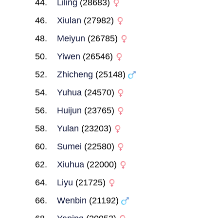
Liling
(28683)
Xiulan
(27982)
Meiyun
(26785)
Yiwen
(26546)
Zhicheng
(25148)
Yuhua
(24570)
Huijun
(23765)
Yulan
(23203)
Sumei
(22580)
Xiuhua
(22000)
Liyu
(21725)
Wenbin
(21192)