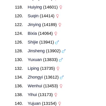
Huiying
(14601)
Suqin
(14414)
Jinying
(14189)
Bixia
(14064)
Shijie
(13941)
Jinsheng
(13902)
Yuxuan
(13833)
Liping
(13735)
Zhongyi
(13612)
Wenhui
(13453)
Yihui
(13173)
Yujuan
(13154)