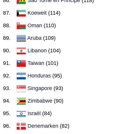
Sao Tomé en Principe
(118)
Koeweit
(114)
Oman
(110)
Aruba
(109)
Libanon
(104)
Taiwan
(101)
Honduras
(95)
Singapore
(93)
Zimbabwe
(90)
Israël
(84)
Denemarken
(82)