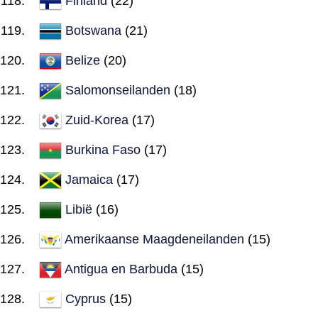
Finland
(22)
Botswana
(21)
Belize
(20)
Salomonseilanden
(18)
Zuid-Korea
(17)
Burkina Faso
(17)
Jamaica
(17)
Libië
(16)
Amerikaanse Maagdeneilanden
(15)
Antigua en Barbuda
(15)
Cyprus
(15)