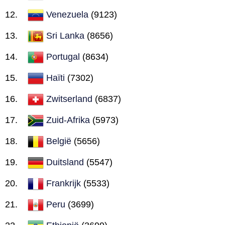
Venezuela
(9123)
Sri Lanka
(8656)
Portugal
(8634)
Haïti
(7302)
Zwitserland
(6837)
Zuid-Afrika
(5973)
België
(5656)
Duitsland
(5547)
Frankrijk
(5533)
Peru
(3699)