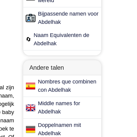
wereld
Bijpassende namen voor
Abdelhak
Naam Equivalenten de
🔄
Abdelhak
Andere talen
Nombres que combinen
l zijn
con Abdelhak
 naam,
Middle names for
gelijk
Abdelhak
e baby
e naam
Doppelnamen mit
oek te
Abdelhak