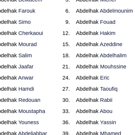
bdelhak
Farouk
Abdelhak
Abdelmounim
bdelhak
Simo
Abdelhak
Fouad
bdelhak
Cherkaoui
Abdelhak
Hakim
bdelhak
Mourad
Abdelhak
Azeddine
bdelhak
Salim
Abdelhak
Abdelhalim
bdelhak
Jaafar
Abdelhak
Mouhssine
bdelhak
Anwar
Abdelhak
Eric
bdelhak
Hamdi
Abdelhak
Taoufiq
bdelhak
Redouan
Abdelhak
Rabii
bdelhak
Moustapha
Abdelhak
Abou
bdelhak
Youness
Abdelhak
Yassin
bdelhak
Abdeljabbar
Abdelhak
Mhamed