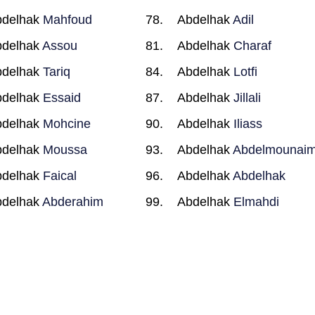
bdelhak
Mahfoud
Abdelhak
Adil
bdelhak
Assou
Abdelhak
Charaf
bdelhak
Tariq
Abdelhak
Lotfi
bdelhak
Essaid
Abdelhak
Jillali
bdelhak
Mohcine
Abdelhak
Iliass
bdelhak
Moussa
Abdelhak
Abdelmounai
bdelhak
Faical
Abdelhak
Abdelhak
bdelhak
Abderahim
Abdelhak
Elmahdi