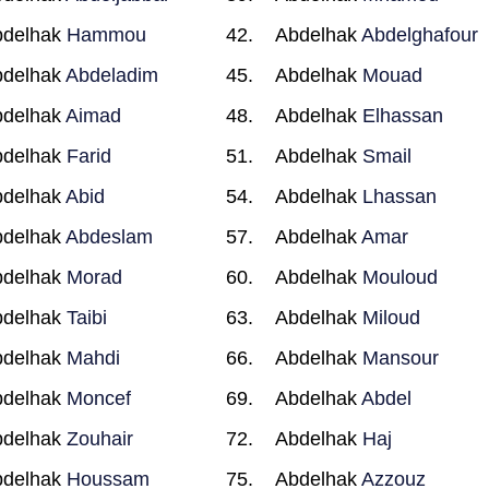
bdelhak
Hammou
Abdelhak
Abdelghafour
bdelhak
Abdeladim
Abdelhak
Mouad
bdelhak
Aimad
Abdelhak
Elhassan
bdelhak
Farid
Abdelhak
Smail
bdelhak
Abid
Abdelhak
Lhassan
bdelhak
Abdeslam
Abdelhak
Amar
bdelhak
Morad
Abdelhak
Mouloud
bdelhak
Taibi
Abdelhak
Miloud
bdelhak
Mahdi
Abdelhak
Mansour
bdelhak
Moncef
Abdelhak
Abdel
bdelhak
Zouhair
Abdelhak
Haj
bdelhak
Houssam
Abdelhak
Azzouz