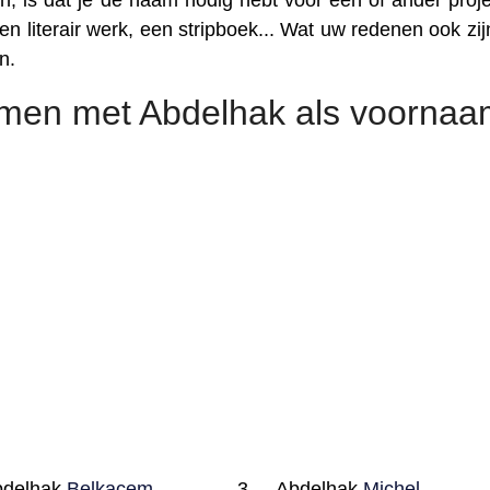
, is dat je de naam nodig hebt voor een of ander proje
n literair werk, een stripboek... Wat uw redenen ook zijn
n.
amen met Abdelhak als voorna
bdelhak
Belkacem
Abdelhak
Michel