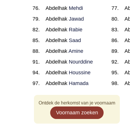
Abdelhak
Mehdi
A
Abdelhak
Jawad
A
Abdelhak
Rabie
A
Abdelhak
Saad
A
Abdelhak
Amine
A
Abdelhak
Nourddine
A
Abdelhak
Houssine
A
Abdelhak
Hamada
A
Ontdek de herkomst van je voornaam
Voornaam zoeken