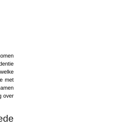
nkomen
dentie
 welke
se met
 namen
g over
ede