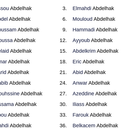
ssou
Abdelhak
Elmahdi
Abdelhak
del
Abdelhak
Mouloud
Abdelhak
oussam
Abdelhak
Hammadi
Abdelhak
oussa
Abdelhak
Ayyoub
Abdelhak
laid
Abdelhak
Abdelkrim
Abdelhak
mar
Abdelhak
Eric
Abdelhak
rid
Abdelhak
Abid
Abdelhak
bib
Abdelhak
Anwar
Abdelhak
uhssine
Abdelhak
Azeddine
Abdelhak
ssama
Abdelhak
Iliass
Abdelhak
bou
Abdelhak
Farouk
Abdelhak
ahdi
Abdelhak
Belkacem
Abdelhak