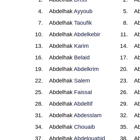
Abdelhak
Ayyoub
A
Abdelhak
Taoufik
A
Abdelhak
Abdelkebir
A
Abdelhak
Karim
A
Abdelhak
Belaid
A
Abdelhak
Abdelkrim
A
Abdelhak
Salem
A
Abdelhak
Faissal
A
Abdelhak
Abdeltif
A
Abdelhak
Abdesslam
A
Abdelhak
Chouaib
A
Abdelhak
Abdelouahid
A