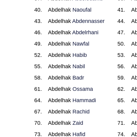
Abdelhak
Naoufal
A
Abdelhak
Abdennasser
A
Abdelhak
Abdelrhani
A
Abdelhak
Nawfal
A
Abdelhak
Habib
A
Abdelhak
Nabil
A
Abdelhak
Badr
A
Abdelhak
Ossama
A
Abdelhak
Hammadi
A
Abdelhak
Rachid
A
Abdelhak
Zaid
A
Abdelhak
Hafid
A