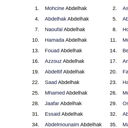
Mohcine
Abdelhak
A
Abdelhak
Abdelhak
Ab
Naoufal
Abdelhak
H
Hamada
Abdelhak
M
Fouad
Abdelhak
Be
Azzouz
Abdelhak
A
Abdeltif
Abdelhak
Fa
Saad
Abdelhak
Ha
Mhamed
Abdelhak
Mo
Jaafar
Abdelhak
O
Essaid
Abdelhak
A
Abdelmounaim
Abdelhak
M