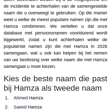
de incidentie te achterhalen van de samengestelde
naam die u overweegt te gebruiken. Op die manier
weet u welke de meest populaire namen zijn die met
Hamza combineren. We vertellen u dat onze
database met persoonsnamen voortdurend wordt
bijgewerkt, zodat u kunt achterhalen welke de
populairste namen zijn die met Hamza in 2026
samengaan, wat u ook kan helpen bij het nemen
van uw beslissing over welke naam die met Hamza
samengaat u moet kiezen.
Kies de beste naam die past
bij Hamza als tweede naam
Ahmed
Hamza
Saeed
Hamza