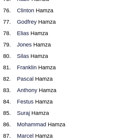
Clinton
Hamza
Godfrey
Hamza
Elias
Hamza
Jones
Hamza
Silas
Hamza
Franklin
Hamza
Pascal
Hamza
Anthony
Hamza
Festus
Hamza
Suraj
Hamza
Mohammad
Hamza
Marcel
Hamza