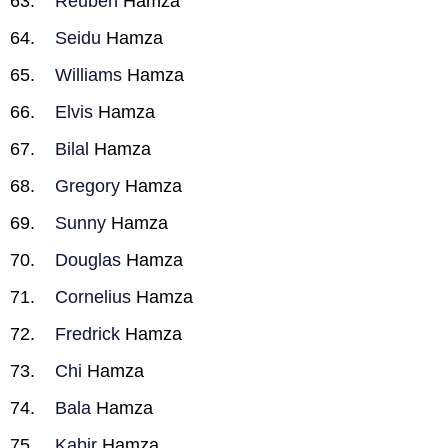
Reuben
Hamza
Seidu
Hamza
Williams
Hamza
Elvis
Hamza
Bilal
Hamza
Gregory
Hamza
Sunny
Hamza
Douglas
Hamza
Cornelius
Hamza
Fredrick
Hamza
Chi
Hamza
Bala
Hamza
Kabir
Hamza