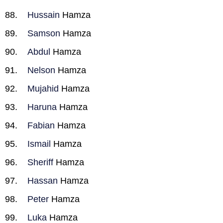
Hussain
Hamza
Samson
Hamza
Abdul
Hamza
Nelson
Hamza
Mujahid
Hamza
Haruna
Hamza
Fabian
Hamza
Ismail
Hamza
Sheriff
Hamza
Hassan
Hamza
Peter
Hamza
Luka
Hamza