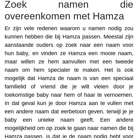
Zoek namen die
overeenkomen met Hamza
Er zijn vele redenen waarom u namen nodig zou
kunnen hebben die bij Hamza passen. Meestal zijn
aanstaande ouders op zoek naar een naam voor
hun baby, en vinden ze Hamza een mooie naam,
maar willen ze hem aanvullen met een tweede
naam om hem specialer te maken. Het is ook
mogelijk dat Hamza de naam is van een speciaal
familielid of vriend die je wilt vleien door je
toekomstige baby naar hem of haar te vernoemen.
In dat geval kun je door Hamza aan te vullen met
een andere naam dat eerbetoon geven, terwijl je je
baby een unieke naam geeft. Een andere
mogelijkheid om op zoek te gaan naar namen die bij
Hamza passen, is dat je de naam nodig hebt voor