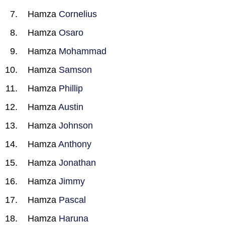
Hamza
Cornelius
Hamza
Osaro
Hamza
Mohammad
Hamza
Samson
Hamza
Phillip
Hamza
Austin
Hamza
Johnson
Hamza
Anthony
Hamza
Jonathan
Hamza
Jimmy
Hamza
Pascal
Hamza
Haruna