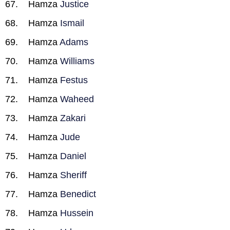
Hamza
Justice
Hamza
Ismail
Hamza
Adams
Hamza
Williams
Hamza
Festus
Hamza
Waheed
Hamza
Zakari
Hamza
Jude
Hamza
Daniel
Hamza
Sheriff
Hamza
Benedict
Hamza
Hussein