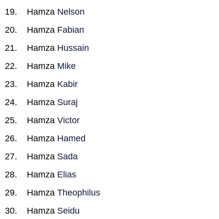
Hamza
Nelson
Hamza
Fabian
Hamza
Hussain
Hamza
Mike
Hamza
Kabir
Hamza
Suraj
Hamza
Victor
Hamza
Hamed
Hamza
Sada
Hamza
Elias
Hamza
Theophilus
Hamza
Seidu