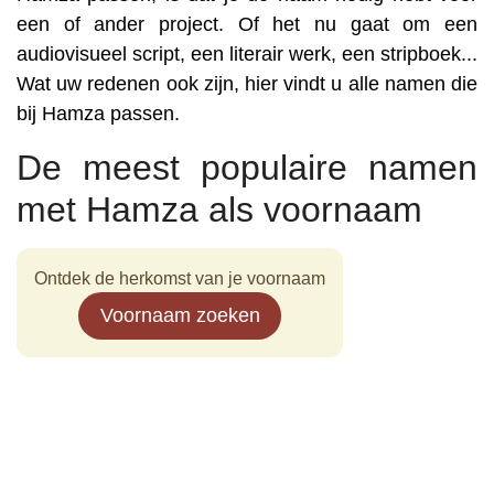
een of ander project. Of het nu gaat om een
audiovisueel script, een literair werk, een stripboek...
Wat uw redenen ook zijn, hier vindt u alle namen die
bij Hamza passen.
De meest populaire namen
met Hamza als voornaam
Ontdek de herkomst van je voornaam
Voornaam zoeken