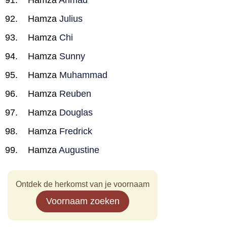
Hamza
Ahmad
Hamza
Julius
Hamza
Chi
Hamza
Sunny
Hamza
Muhammad
Hamza
Reuben
Hamza
Douglas
Hamza
Fredrick
Hamza
Augustine
Ontdek de herkomst van je voornaam
Voornaam zoeken