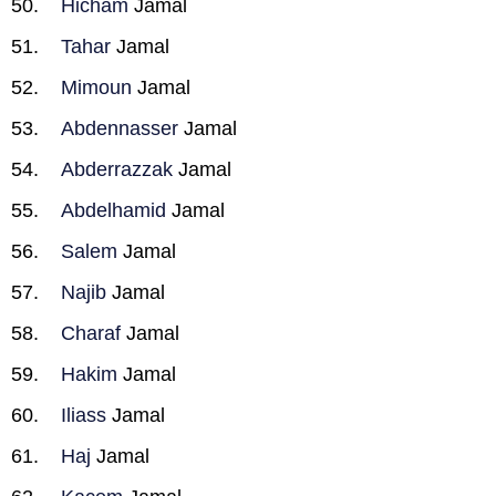
Hicham
Jamal
Tahar
Jamal
Mimoun
Jamal
Abdennasser
Jamal
Abderrazzak
Jamal
Abdelhamid
Jamal
Salem
Jamal
Najib
Jamal
Charaf
Jamal
Hakim
Jamal
Iliass
Jamal
Haj
Jamal