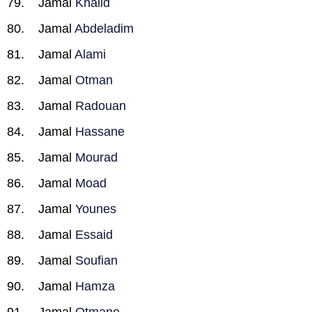
Jamal
Khalid
Jamal
Abdeladim
Jamal
Alami
Jamal
Otman
Jamal
Radouan
Jamal
Hassane
Jamal
Mourad
Jamal
Moad
Jamal
Younes
Jamal
Essaid
Jamal
Soufian
Jamal
Hamza