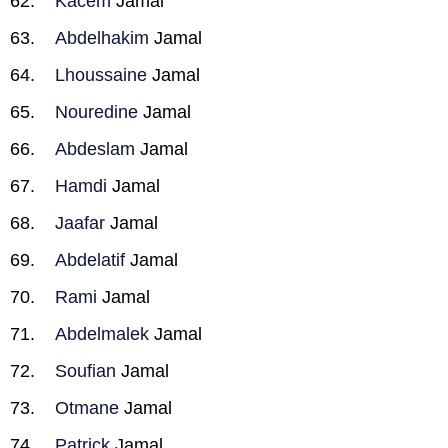
Kacem
Jamal
Abdelhakim
Jamal
Lhoussaine
Jamal
Nouredine
Jamal
Abdeslam
Jamal
Hamdi
Jamal
Jaafar
Jamal
Abdelatif
Jamal
Rami
Jamal
Abdelmalek
Jamal
Soufian
Jamal
Otmane
Jamal
Patrick
Jamal