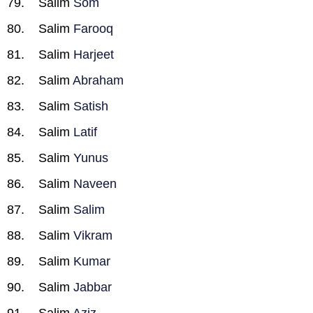
Salim
Som
Salim
Farooq
Salim
Harjeet
Salim
Abraham
Salim
Satish
Salim
Latif
Salim
Yunus
Salim
Naveen
Salim
Salim
Salim
Vikram
Salim
Kumar
Salim
Jabbar