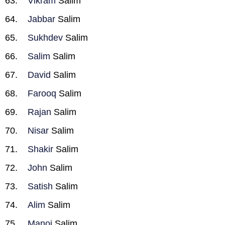
Vikram
Salim
Jabbar
Salim
Sukhdev
Salim
Salim
Salim
David
Salim
Farooq
Salim
Rajan
Salim
Nisar
Salim
Shakir
Salim
John
Salim
Satish
Salim
Alim
Salim
Manoj
Salim